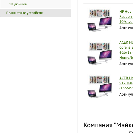
18 дюймов
HP Ноут
Планшетные устройства
Radeon 
10/silv
Артикул
ACER Но
Core i5
6Gb/15.
Home/b
Артикул
ACER Но
9120/4
(1366x7
Артикул
Компания "Майко