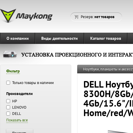
Резерв:
нет товаров
О компании
Виды деятельности
Каталог товаров
Ноутбуки, планшеты и аксесс
Фильтр
DELL Ноутбу
Только товары в наличии
8300H/8Gb/
Производители
4Gb/15.6"/
HP
LENOVO
Home/red/W
DELL
Показать все