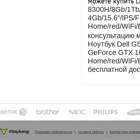
можете купить
D
8300H/8Gb/1Tb
4Gb/15.6"/IPS/
Home/red/WiFi/
консультацию 
Ноутбук Dell G
GeForce GTX 10
Home/red/WiFi/
бесплатной дос
Правовая информация
\
Условия работы
\
Контактная инфо