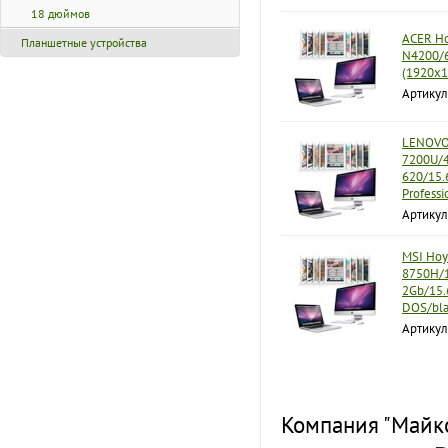
18 дюймов
ACER Но
Планшетные устройства
N4200/6
(1920x1
Артикул
LENOVO 
7200U/4
620/15.
Professi
Артику
MSI Ноу
8750H/1
2Gb/15.
DOS/bla
Артикул
Компания "Майко