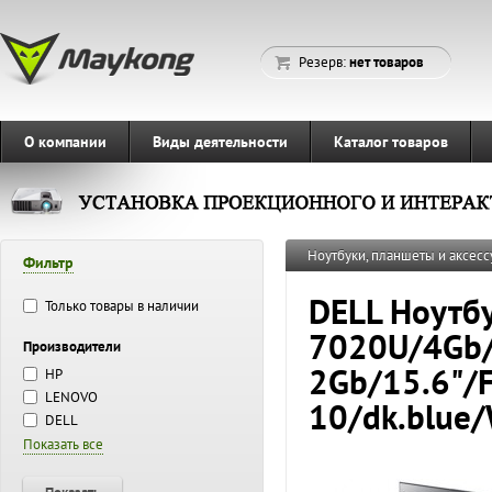
Резерв:
нет товаров
О компании
Виды деятельности
Каталог товаров
Ноутбуки, планшеты и аксесс
Фильтр
DELL Ноутбу
Только товары в наличии
7020U/4Gb
Производители
2Gb/15.6"/
HP
LENOVO
10/dk.blue
DELL
Показать все