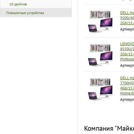
18 дюймов
DELL Но
Планшетные устройства
9200/4
2Gb/15.
Артикул
LENOVO 
8550U/
2Gb/15.
Profess
Артику
DELL Ноу
7700HQ/
4Gb/15.
Home/b
Артикул
Компания "Майко