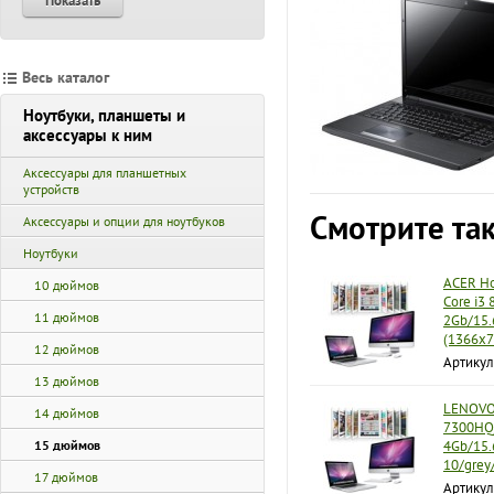
Показать
Весь каталог
Ноутбуки, планшеты и
аксессуары к ним
Аксессуары для планшетных
устройств
Смотрите та
Аксессуары и опции для ноутбуков
Ноутбуки
ACER Но
10 дюймов
Core i3
11 дюймов
2Gb/15.
(1366x7
12 дюймов
Артикул
13 дюймов
LENOVO 
14 дюймов
7300HQ/
15 дюймов
4Gb/15.
10/grey
17 дюймов
Артику