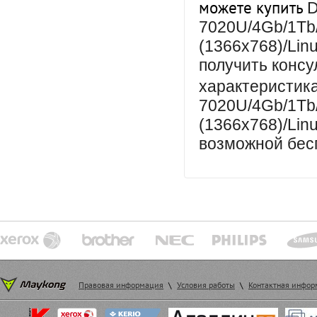
можете купить
D
7020U/4Gb/1Tb
(1366x768)/Linu
получить конс
характеристи
7020U/4Gb/1Tb
(1366x768)/Linu
возможной бесп
Правовая информация
\
Условия работы
\
Контактная инфо