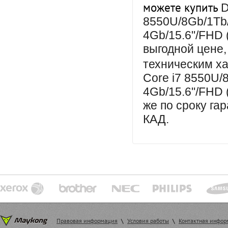
можете купить
D
8550U/8Gb/1T
4Gb/15.6"/FHD 
выгодной цене,
техническим х
Core i7 8550U
4Gb/15.6"/FHD 
же
по сроку га
КАД.
Правовая информация
\
Условия работы
\
Контактная инфо