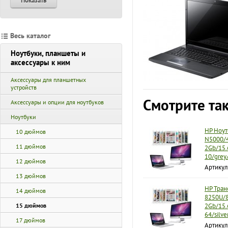
Показать
Весь каталог
Ноутбуки, планшеты и
аксессуары к ним
Аксессуары для планшетных
устройств
Смотрите та
Аксессуары и опции для ноутбуков
Ноутбуки
HP Ноут
10 дюймов
N5000/4
11 дюймов
2Gb/15
10/grey
12 дюймов
Артикул
13 дюймов
HP Тран
14 дюймов
8250U/
15 дюймов
2Gb/15.
64/silv
17 дюймов
Артикул