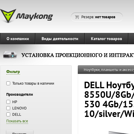
Резерв:
нет товаров
О компании
Виды деятельности
Каталог товаров
Ноутбуки, планшеты и аксесс
Фильтр
DELL Ноутбу
Только товары в наличии
8550U/8Gb
Производители
530 4Gb/15
HP
LENOVO
10/silver/W
DELL
Показать все