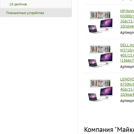
18 дюймов
HP Ноут
Планшетные устройства
N5000/4
2Gb/15.
10/silv
Артикул
DELL Но
N3710/4
405/15.
(1366x7
Артикул
LENOVO 
8750H/8
4Gb/15.
10/blac
Артику
Компания "Майко