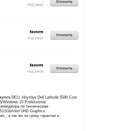
Отложить
под заказ
Звоните
Отложить
под заказ
Звоните
Отложить
под заказ
 купить
DELL Ноутбук Dell Latitude 5590 Core
)/Windows 10 Professional
ю менеджера по техническим
D512Gb/Intel UHD Graphics
am , а так же
по сроку гарантии и