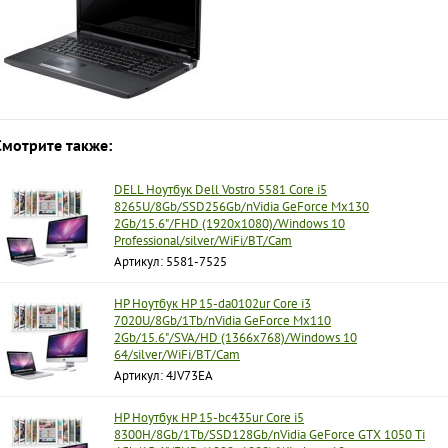
Смотрите также:
DELL Ноутбук Dell Vostro 5581 Core i5
8265U/8Gb/SSD256Gb/nVidia GeForce Mx130
2Gb/15.6"/FHD (1920x1080)/Windows 10
Professional/silver/WiFi/BT/Cam
Артикул: 5581-7525
HP Ноутбук HP 15-da0102ur Core i3
7020U/8Gb/1Tb/nVidia GeForce Mx110
2Gb/15.6"/SVA/HD (1366x768)/Windows 10
64/silver/WiFi/BT/Cam
Артикул: 4JV73EA
HP Ноутбук HP 15-bc435ur Core i5
8300H/8Gb/1Tb/SSD128Gb/nVidia GeForce GTX 1050 Ti