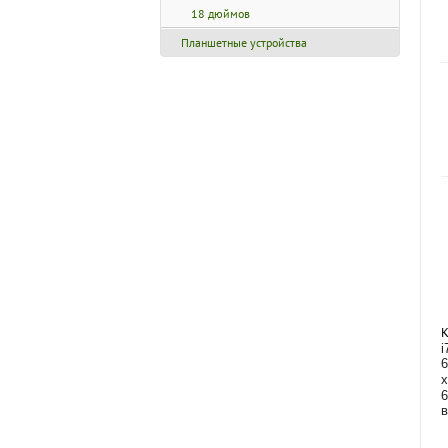
18 дюймов
Планшетные устройства
К
i
6
6
в