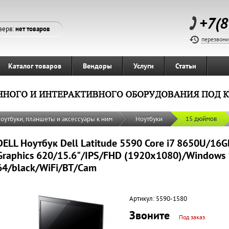
+7(8
зерв:
нет товаров
перезвони
Каталог товаров
Вендоры
Услуги
Статьи
оутбуки, планшеты и аксессуары к ним
Ноутбуки
15 дюймов
DELL Ноутбук Dell Latitude 5590 Core i7 8650U/16
Graphics 620/15.6"/IPS/FHD (1920x1080)/Windows 1
64/black/WiFi/BT/Cam
Артикул:
5590-1580
Звоните
Под заказ