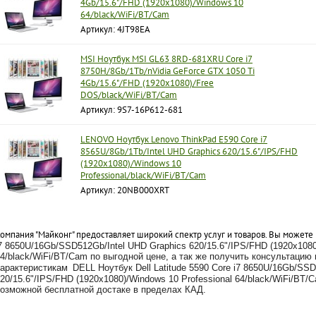
4Gb/15.6"/FHD (1920x1080)/Windows 10
64/black/WiFi/BT/Cam
Артикул: 4JT98EA
MSI Ноутбук MSI GL63 8RD-681XRU Core i7
8750H/8Gb/1Tb/nVidia GeForce GTX 1050 Ti
4Gb/15.6"/FHD (1920x1080)/Free
DOS/black/WiFi/BT/Cam
Артикул: 9S7-16P612-681
LENOVO Ноутбук Lenovo ThinkPad E590 Core i7
8565U/8Gb/1Tb/Intel UHD Graphics 620/15.6"/IPS/FHD
(1920x1080)/Windows 10
Professional/black/WiFi/BT/Cam
Артикул: 20NB000XRT
омпания "Майконг" предоставляет широкий спектр услуг и товаров. Вы можете
7 8650U/16Gb/SSD512Gb/Intel UHD Graphics 620/15.6"/IPS/FHD (1920x1080
4/black/WiFi/BT/Cam по выгодной цене, а так же получить консультаци
характеристикам
DELL Ноутбук Dell Latitude 5590 Core i7 8650U/16Gb/SS
20/15.6"/IPS/FHD (1920x1080)/Windows 10 Professional 64/black/WiFi/BT/C
озможной бесплатной достаке в пределах КАД.