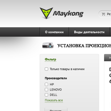
Ре
О компании
Виды деятельности
Н
Фильтр
Только товары в наличии
Производители
HP
LENOVO
DELL
Показать все