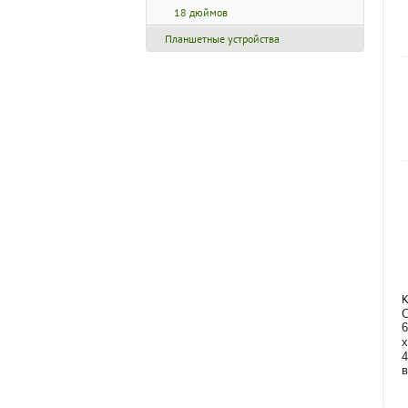
18 дюймов
Планшетные устройства
К
C
6
4
в