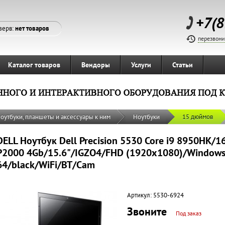
+7(8
зерв:
нет товаров
перезвони
Каталог товаров
Вендоры
Услуги
Статьи
оутбуки, планшеты и аксессуары к ним
Ноутбуки
15 дюймов
DELL Ноутбук Dell Precision 5530 Core i9 8950HK/
P2000 4Gb/15.6"/IGZO4/FHD (1920x1080)/Windows 
64/black/WiFi/BT/Cam
Артикул:
5530-6924
Звоните
Под заказ