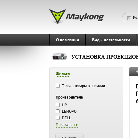
Ре
О компании
Виды деятельности
Н
Фильтр
Только товары в наличии
Производители
HP
LENOVO
DELL
Показать все