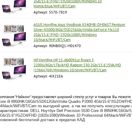
2Gb/15.6"/FHD (1920x1080)/Windows 10
Home/blue/WiFi/BT/Cam
Артикул: 5570-7819
ASUS Ноутбук Asus VivoBook X540MB-DM065T Pentium
Silver N5000/8Gb/SSD256Gb/nVidia GeForce Mx110
2Gb/15.6"/FHD (1920x1080)/Windows
10/black/WiFi/BT/Cam
Артикул: 90NB0IQ1-M01470
HP Ноутбук HP 15-db0091ur Ryzen 3
2200U/8Gb/1Tb/AMD Radeon 530 2Gb/15.6"/SVA/HD
(1366x768)/Windows 10/silver/WiFi/BT/Cam
Артикул: 4JX21EA
омпания "Майконг" предоставляет широкий спектр услуг и товаров. Вы можете
ore i9 8950HK/16Gb/SSD512Gb/nVidia Quadro P2000 4Gb/15.6"/IGZO4/FHD 
4/black/WiFi/BT/Cam по выгодной цене, а так же получить консультаци
характеристикам
DELL Ноутбук Dell Precision 5530 Core i9 8950HK/16Gb/
Gb/15.6"/IGZO4/FHD (1920x1080)/Windows 10 Professional 64/black/WiFi/B
озможной бесплатной достаке в пределах КАД.