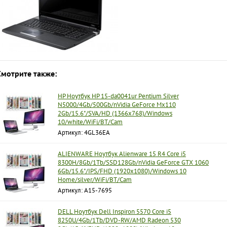
Смотрите также:
HP Ноутбук HP 15-da0041ur Pentium Silver
N5000/4Gb/500Gb/nVidia GeForce Mx110
2Gb/15.6"/SVA/HD (1366x768)/Windows
10/white/WiFi/BT/Cam
Артикул: 4GL36EA
ALIENWARE Ноутбук Alienware 15 R4 Core i5
8300H/8Gb/1Tb/SSD128Gb/nVidia GeForce GTX 1060
6Gb/15.6"/IPS/FHD (1920x1080)/Windows 10
Home/silver/WiFi/BT/Cam
Артикул: A15-7695
DELL Ноутбук Dell Inspiron 5570 Core i5
8250U/4Gb/1Tb/DVD-RW/AMD Radeon 530