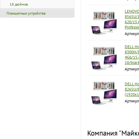
18 дюймов
LENOVO 
Планшетные устройства
8565U/1
620/15.
Profess
Артику
DELL Но
8300H/8
4Gb/15.
10/blac
Артикул
DELL Но
8265U/8
(1920x1
Артикул
Компания "Майко