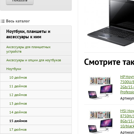
Показать
Весь каталог
Ноутбуки, планшеты и
аксессуары к ним
Аксессуары для планшетных
устройств
Смотрите та
Аксессуары и опции для ноутбуков
Ноутбуки
HP Ноут
10 дюймов
7500U/
11 дюймов
2Gb/15.
Professi
12 дюймов
Артикул
13 дюймов
MSI Ноу
14 дюймов
8750H/1
15 дюймов
8Gb/15.
10/blac
17 дюймов
Артикул