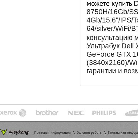
можете купить
D
8750H/16Gb/SS
4Gb/15.6"/IPS/
64/silver/WiFi/
консультацию 
Ультрабук Dell
GeForce GTX 10
(3840x2160)/Win
гарантии и воз
Правовая информация
\
Условия работы
\
Контактная инфо