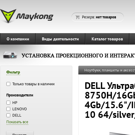
Резерв:
нет товаров
О компании
Виды деятельности
Каталог товаров
Ноутбуки, планшеты и аксесс
Фильтр
DELL Ультра
Только товары в наличии
8750H/16Gb
Производители
4Gb/15.6"/
HP
LENOVO
10 64/silve
DELL
Показать все