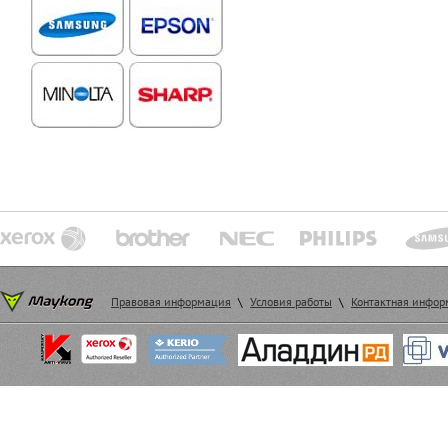
Правовая информация
\
Условия работы
\
Контактная инфо