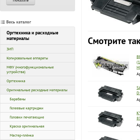
Показать
Весь каталог
Оргтехника и расходные
Смотрите та
материалы
ЗИП
B
Копировальные аппараты
(
МФУ (многофункциональные
H
устройства)
А
Оргтехника
S
Оригинальные расходные материалы
D
Барабаны
А
Гелеевые картриджи
K
Головки печатающие
8
А
Краска оригинальная
Мастер-плёнка