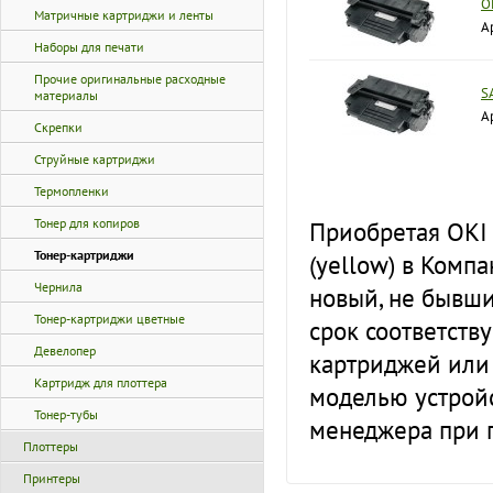
O
Матричные картриджи и ленты
А
Наборы для печати
Прочие оригинальные расходные
S
материалы
А
Скрепки
Струйные картриджи
Термопленки
Тонер для копиров
Приобретая OKI
Тонер-картриджи
(yellow) в Комп
Чернила
новый, не бывши
Тонер-картриджи цветные
срок соответств
Девелопер
картриджей или
Картридж для плоттера
моделью устройс
Тонер-тубы
менеджера при 
Плоттеры
Принтеры