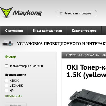
Резерв:
нет товаров
О компании
Виды деятельности
Каталог товаров
Оргтехника и расходные ма
Фильтр
OKI Тонер-
Только товары в наличии
1.5K (yellow
Производители
XEROX
LEXMARK
HP
Показать все