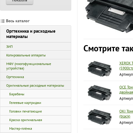
Показать
Весь каталог
Оргтехника и расходные
материалы
Смотрите та
ЗИП
Копировальные аппараты
XEROX Т
МФУ (многофункциональные
(5900ст
устройства)
Артикул
Оргтехника
Оригинальные расходные материалы
OCE Тон
двойная
Барабаны
Артикул
Гелеевые картриджи
OKI Тон
Головки печатающие
(black)
Краска оригинальная
Артикул
Мастер-плёнка