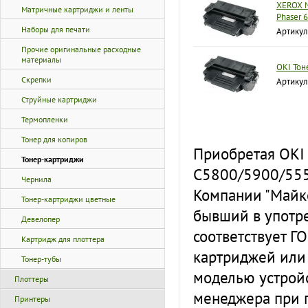
XEROX 
Матричные картриджи и ленты
Phaser 
Наборы для печати
Артикул
Прочие оригинальные расходные
материалы
OKI То
Скрепки
Артикул
Струйные картриджи
Термопленки
Тонер для копиров
Приобретая OKI
Тонер-картриджи
С5800/5900/5550
Чернила
Компании "Майко
Тонер-картриджи цветные
бывший в употре
Девелопер
соответствует Г
Картридж для плоттера
картриджей или
Тонер-тубы
моделью устройс
Плоттеры
менеджера при 
Принтеры