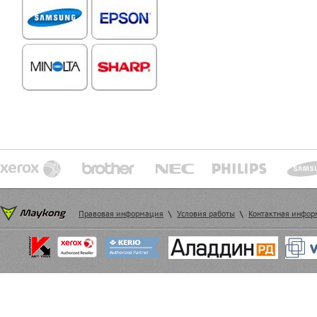
Правовая информация
\
Условия работы
\
Контактная инфо