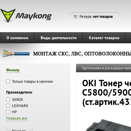
Резерв:
нет товаров
О компании
Виды деятельности
Каталог товаров
Оргтехника и расходные ма
Фильтр
OKI Тонер 
Только товары в наличии
С5800/5900
Производители
(ст.артик.4
XEROX
LEXMARK
HP
Показать все