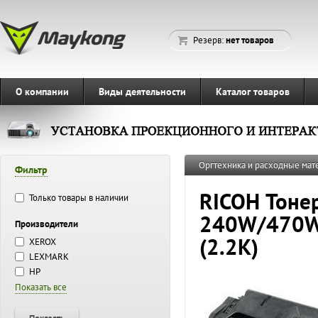
Резерв:
нет товаров
О компании
Виды деятельности
Каталог товаров
Оргтехника и расходные ма
Фильтр
RICOH Тонер
Только товары в наличии
240W/470
Производители
(2.2K)
XEROX
LEXMARK
HP
Показать все