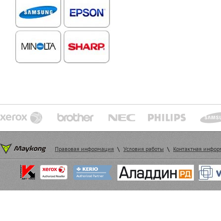
Правовая информация
\
Условия работы
\
Контактная инфо