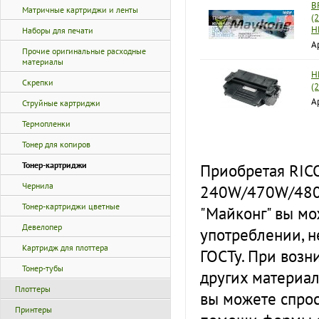
B
Матричные картриджи и ленты
(
H
Наборы для печати
А
Прочие оригинальные расходные
материалы
H
Скрепки
(
А
Струйные картриджи
Термопленки
Тонер для копиров
Тонер-картриджи
Приобретая RICO
Чернила
240W/470W/480
Тонер-картриджи цветные
"Майконг" вы мо
Девелопер
употреблении, н
Картридж для плоттера
ГОСТу. При воз
Тонер-тубы
других материа
Плоттеры
вы можете спро
Принтеры