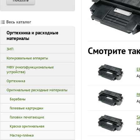
Показать
Весь каталог
Оргтехника и расходные
материалы
Смотрите та
ЗИП
Копировальные аппараты
МФУ (многофункциональные
E
устройства)
А
Оргтехника
Оригинальные расходные материалы
P
Барабаны
А
Гелеевые картриджи
S
Головки печатающие
M
Краска оригинальная
А
Мастер-плёнка