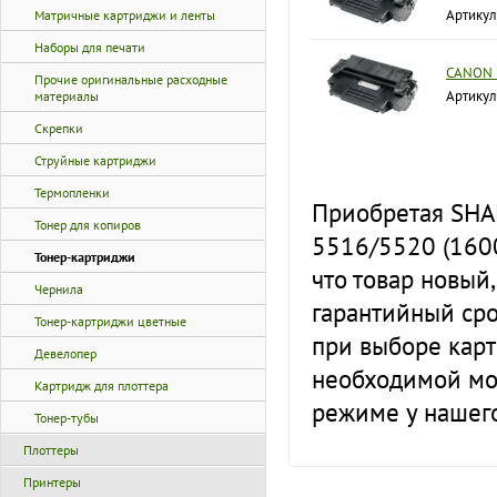
Артику
Матричные картриджи и ленты
Наборы для печати
CANON 
Прочие оригинальные расходные
Артикул
материалы
Скрепки
Струйные картриджи
Термопленки
Приобретая SHAR
Тонер для копиров
5516/5520 (1600
Тонер-картриджи
что товар новый
Чернила
гарантийный сро
Тонер-картриджи цветные
при выборе кар
Девелопер
необходимой мо
Картридж для плоттера
режиме у нашег
Тонер-тубы
Плоттеры
Принтеры