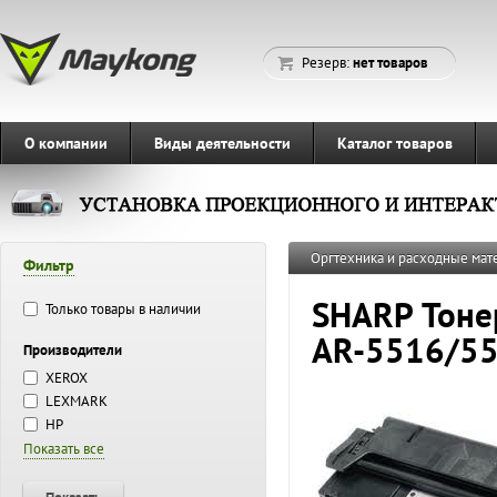
Резерв:
нет товаров
О компании
Виды деятельности
Каталог товаров
Оргтехника и расходные ма
Фильтр
SHARP Тонер
Только товары в наличии
AR-5516/55
Производители
XEROX
LEXMARK
HP
Показать все