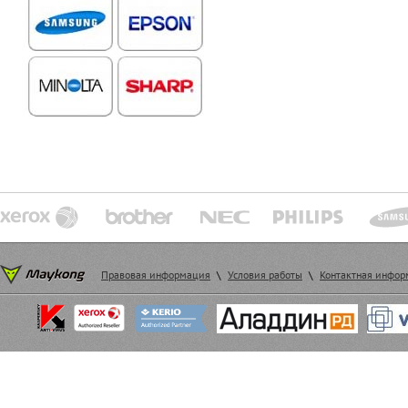
Правовая информация
\
Условия работы
\
Контактная инфо