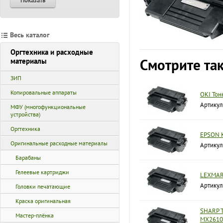
Показать
Весь каталог
Оргтехника и расходные
Смотрите та
материалы
ЗИП
Копировальные аппараты
OKI Тон
Артикул
МФУ (многофункциональные
устройства)
Оргтехника
EPSON К
Оригинальные расходные материалы
Артикул
Барабаны
Гелеевые картриджи
LEXMARK
Артикул
Головки печатающие
Краска оригинальная
SHARP Т
Мастер-плёнка
MX2610