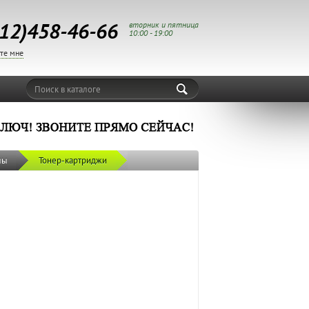
12)458-46-66
вторник и пятница
10:00 - 19:00
те мне
Поиск в каталоге
лы
Тонер-картриджи