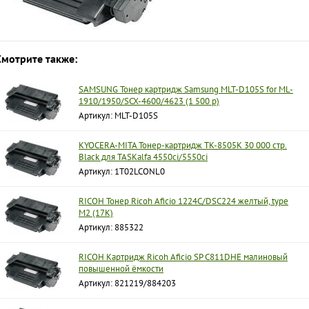
Смотрите также:
SAMSUNG Тонер картридж Samsung MLT-D105S for ML-
1910/1950/SCX-4600/4623 (1 500 p)
Артикул: MLT-D105S
KYOCERA-MITA Тонер-картридж TK-8505K 30 000 стр.
Black для TASKalfa 4550ci/5550ci
Артикул: 1T02LCONL0
RICOH Тонер Ricoh Aficio 1224C/DSC224 желтый, tуре
M2 (17K)
Артикул: 885322
RICOH Картридж Ricoh Aficio SP C811DHE малиновый
повышенной ёмкости
Артикул: 821219/884203