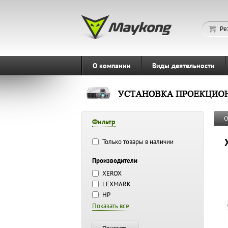
Ре
О компании
Виды деятельности
О
Фильтр
Только товары в наличии
Производители
XEROX
LEXMARK
HP
Показать все