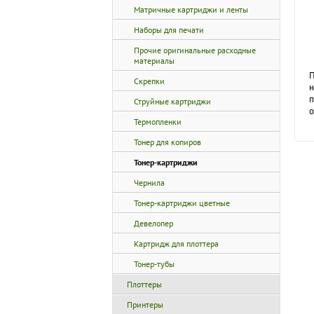
Матричные картриджи и ленты
Наборы для печати
Прочие оригинальные расходные
материалы
П
Скрепки
н
п
Струйные картриджи
о
Термопленки
Тонер для копиров
Тонер-картриджи
Чернила
Тонер-картриджи цветные
Девелопер
Картридж для плоттера
Тонер-тубы
Плоттеры
Принтеры