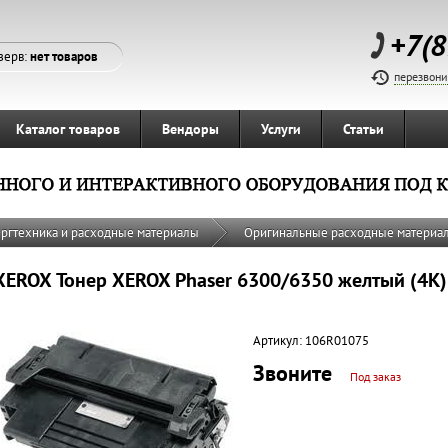
+7(8
зерв:
нет товаров
перезвони
Каталог товаров
Вендоры
Услуги
Статьи
ргтехника и расходные материалы
Оригинальные расходные материа
XEROX Тонер XEROX Phaser 6300/6350 желтый (4K)
Артикул:
106R01075
Звоните
Под заказ