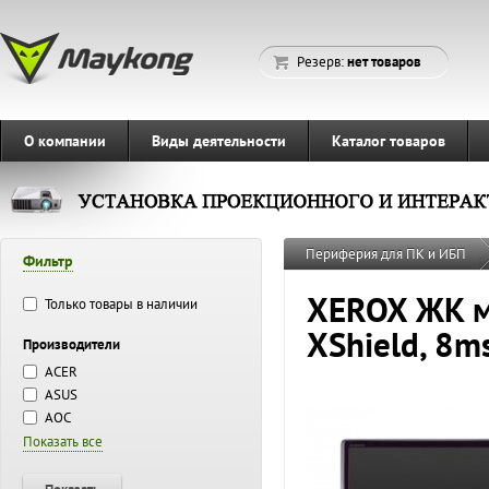
Резерв:
нет товаров
О компании
Виды деятельности
Каталог товаров
Периферия для ПК и ИБП
Фильтр
XEROX ЖК мо
Только товары в наличии
XShield, 8m
Производители
ACER
ASUS
AOC
Показать все