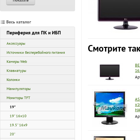
Показать
Весь каталог
Периферия для ПК и ИБП
Аксессуары
Смотрите та
Источники бесперебойного питания
Камеры Web
BE
16
Клавиатуры
Ар
Колонки
Манипуляторы
Мониторы TFT
AS
x1
19"
HA
19" 16x10
Ар
19.5" 16x9
20"