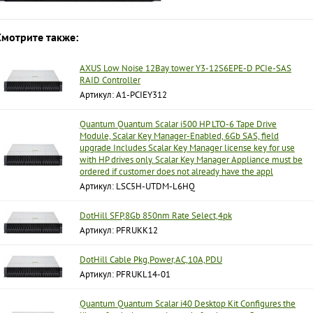
Смотрите также:
AXUS Low Noise 12Bay tower Y3-12S6EPE-D PCIe-SAS
RAID Controller
Артикул: A1-PCIEY312
Quantum Quantum Scalar i500 HP LTO-6 Tape Drive
Module, Scalar Key Manager-Enabled, 6Gb SAS, field
upgrade Includes Scalar Key Manager license key for use
with HP drives only. Scalar Key Manager Appliance must be
ordered if customer does not already have the appl
Артикул: LSC5H-UTDM-L6HQ
DotHill SFP,8Gb 850nm Rate Select,4pk
Артикул: PFRUKK12
DotHill Cable Pkg,Power,AC,10A,PDU
Артикул: PFRUKL14-01
Quantum Quantum Scalar i40 Desktop Kit Configures the