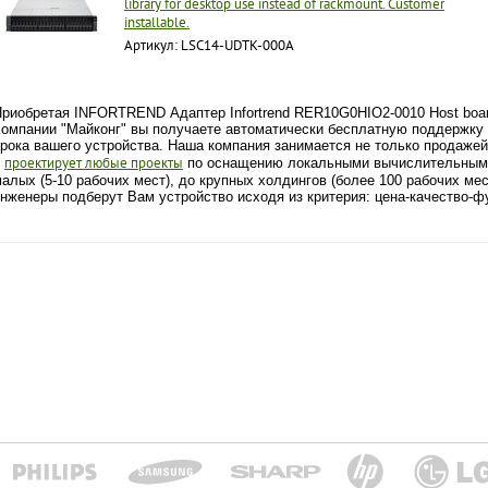
library for desktop use instead of rackmount. Customer
installable.
Артикул: LSC14-UDTK-000A
риобретая INFORTREND Адаптер Infortrend RER10G0HIO2-0010 Host board
омпании "Майконг" вы получаете автоматически бесплатную поддержку п
рока вашего устройства. Наша компания занимается не только продажей
проектирует любые проекты
и
по оснащению локальными вычислительными 
алых (5-10 рабочих мест), до крупных холдингов (более 100 рабочих мес
нженеры подберут Вам устройство исходя из критерия: цена-качество-ф