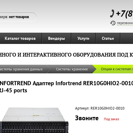
+7(8
зерв:
нет товаров
перезвони
Каталог товаров
Вендоры
Услуги
Статьи
истемы хранения данных
Системы хранения
Опции к системам
INFORTREND Адаптер Infortrend RER10G0HIO2-0010 
RJ-45 ports
Артикул:
RER10G0HIO2-0010
Звоните
Под заказ