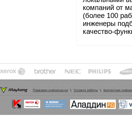
компаний от ма
(более 100 раб
инженеры подб
качество-функ
Правовая информация
\
Условия работы
\
Контактная инфо