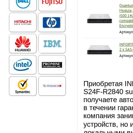
Quantum
Module, 
i500 14U
compati
Encrypti
Артику
INFORTR
2 x SAS-
Артикул
Приобретая IN
S24F-R2840 su
получаете авт
в течении гар
компания зани
устройств, но 
локальными вы