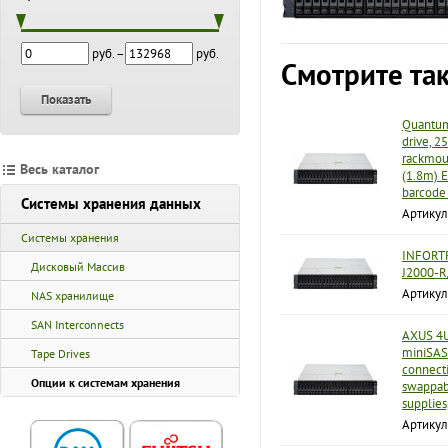
руб. –
руб.
Смотрите та
Показать
Quantum
drive, 2
rackmoun
Весь каталог
(1.8m) E
barcode 
Системы хранения данных
Артикул
Системы хранения
INFORTR
Дисковый Массив
J2000-R
Артикул
NAS хранилище
SAN Interconnects
AXUS 4U
miniSAS
Tape Drives
connecti
Опции к системам хранения
swappab
supplies
Артикул