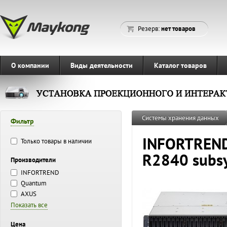
Резерв:
нет товаров
О компании
Виды деятельности
Каталог товаров
Системы хранения данных
Фильтр
INFORTREND 
Только товары в наличии
R2840 subsy
Производители
INFORTREND
Quantum
AXUS
Показать все
Цена