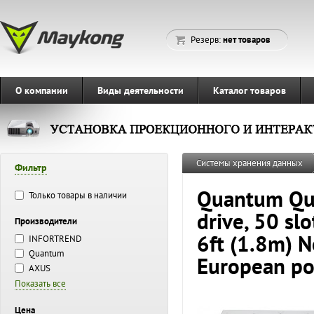
Резерв:
нет товаров
О компании
Виды деятельности
Каталог товаров
Системы хранения данных
Фильтр
Quantum Qua
Только товары в наличии
drive, 50 sl
Производители
6ft (1.8m) N
INFORTREND
Quantum
European pow
AXUS
Показать все
Цена