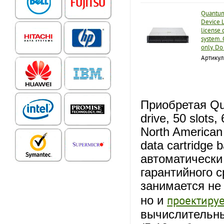
Quantum
Device L
license 
system. 
only. Do
Артику
Приобретая Qua
drive, 50 slots
North American
data cartridge
автоматически
гарантийного 
занимается не
проектиру
но и
вычислительны