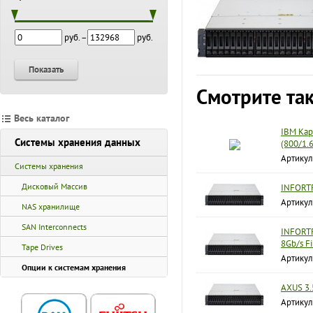
руб. –
руб.
Показать
Смотрите та
Весь каталог
IBM Кар
Системы хранения данных
(800/1.
Артикул
Системы хранения
Дисковый Массив
INFORTR
Артикул
NAS хранилище
SAN Interconnects
INFORTR
8Gb/s Fi
Tape Drives
Артикул
Опции к системам хранения
AXUS 3.5
Артикул