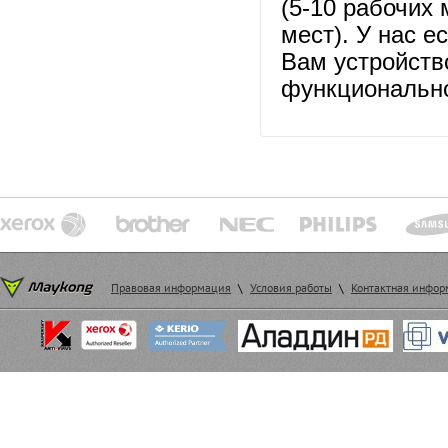
(5-10 рабочих 
мест). У нас 
Вам устройство
функционально
Правовая информация
\
Условия работы
\
Контактная инфо