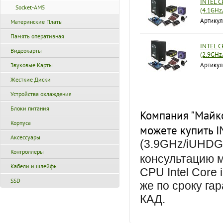
INTEL C
Socket-AM5
(4.1GH
Артику
Материнские Платы
Память оперативная
INTEL C
Видеокарты
(2.9GH
Артику
Звуковые Карты
Жесткие Диски
Устройства охлаждения
Блоки питания
Компания "Майко
Корпуса
можете купить
I
Аксессуары
(3.9GHz/iUHDG7
Контроллеры
консультацию 
Кабели и шлейфы
CPU Intel Core
SSD
же
по сроку га
КАД.