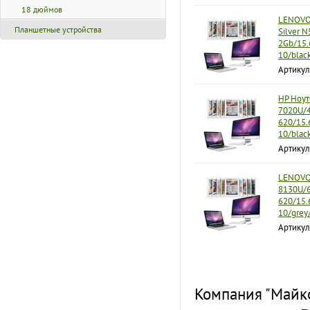
18 дюймов
LENOVO 
Планшетные устройства
Silver 
2Gb/15.
10/blac
Артику
HP Ноут
7020U/4
620/15.
10/blac
Артикул
LENOVO 
8130U/6
620/15.
10/grey
Артику
Компания "Майко