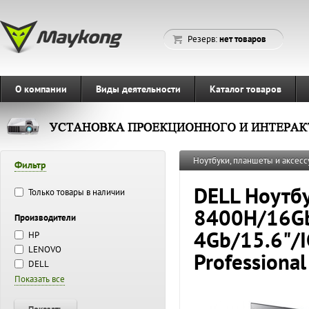
Резерв:
нет товаров
О компании
Виды деятельности
Каталог товаров
Ноутбуки, планшеты и аксесс
Фильтр
DELL Ноутбу
Только товары в наличии
8400H/16Gb
Производители
4Gb/15.6"/
HP
LENOVO
Professiona
DELL
Показать все