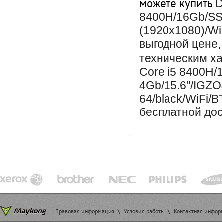
можете купить
D
8400H/16Gb/SS
(1920x1080)/Wi
выгодной цене,
техническим х
Core i5 8400H
4Gb/15.6"/IGZO
64/black/WiFi/B
бесплатной дос
Правовая информация
\
Условия работы
\
Контактная инфо