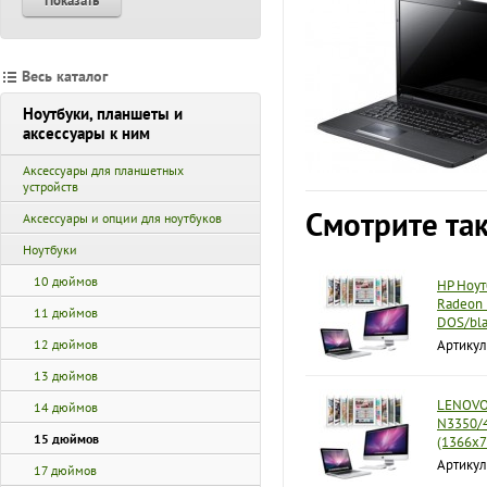
Показать
Весь каталог
Ноутбуки, планшеты и
аксессуары к ним
Аксессуары для планшетных
устройств
Смотрите та
Аксессуары и опции для ноутбуков
Ноутбуки
10 дюймов
HP Ноут
Radeon 
11 дюймов
DOS/bla
12 дюймов
Артикул
13 дюймов
LENOVO 
14 дюймов
N3350/4
15 дюймов
(1366x7
Артику
17 дюймов