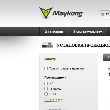
Ре
О компании
Виды деятельности
Н
Фильтр
Только товары в наличии
Производители
HP
LENOVO
DELL
Показать все