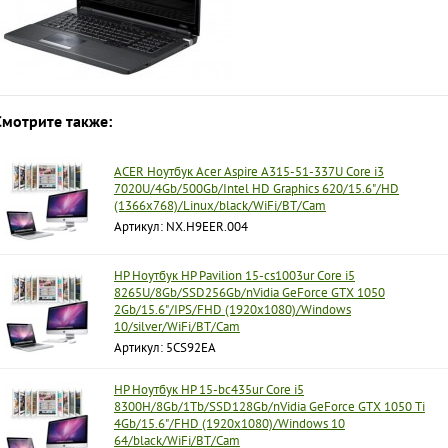
Смотрите также:
ACER Ноутбук Acer Aspire A315-51-337U Core i3
7020U/4Gb/500Gb/Intel HD Graphics 620/15.6"/HD
(1366x768)/Linux/black/WiFi/BT/Cam
Артикул: NX.H9EER.004
HP Ноутбук HP Pavilion 15-cs1003ur Core i5
8265U/8Gb/SSD256Gb/nVidia GeForce GTX 1050
2Gb/15.6"/IPS/FHD (1920x1080)/Windows
10/silver/WiFi/BT/Cam
Артикул: 5CS92EA
HP Ноутбук HP 15-bc435ur Core i5
8300H/8Gb/1Tb/SSD128Gb/nVidia GeForce GTX 1050 Ti
4Gb/15.6"/FHD (1920x1080)/Windows 10
64/black/WiFi/BT/Cam