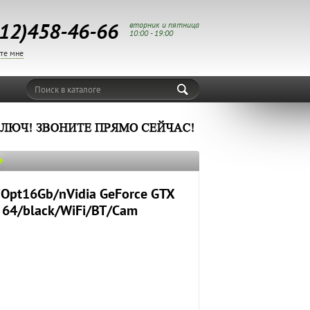
12)458-46-66
вторник и пятница
10:00 - 19:00
те мне
Поиск в каталоге
iOpt16Gb/nVidia GeForce GTX
 64/black/WiFi/BT/Cam