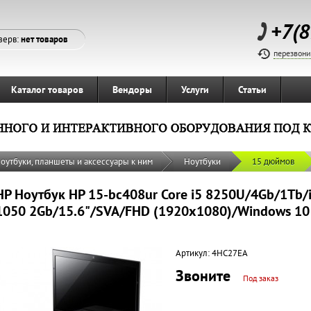
+7(8
зерв:
нет товаров
перезвони
Каталог товаров
Вендоры
Услуги
Статьи
оутбуки, планшеты и аксессуары к ним
Ноутбуки
15 дюймов
HP Ноутбук HP 15-bc408ur Core i5 8250U/4Gb/1Tb/
1050 2Gb/15.6"/SVA/FHD (1920x1080)/Windows 10
Артикул:
4HC27EA
Звоните
Под заказ