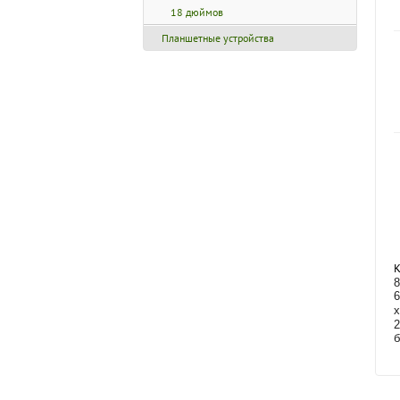
18 дюймов
Планшетные устройства
К
8
6
2
б