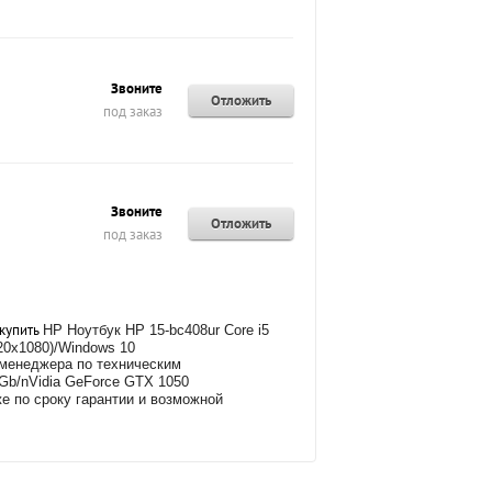
Звоните
Отложить
под заказ
Звоните
Отложить
под заказ
 купить
HP Ноутбук HP 15-bc408ur Core i5
20x1080)/Windows 10
ю менеджера по техническим
6Gb/nVidia GeForce GTX 1050
же
по сроку гарантии и возможной