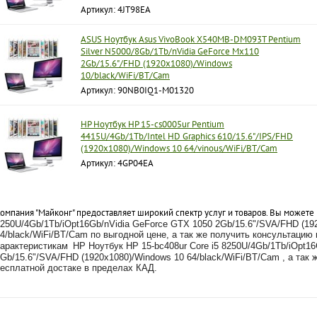
Артикул: 4JT98EA
ASUS Ноутбук Asus VivoBook X540MB-DM093T Pentium
Silver N5000/8Gb/1Tb/nVidia GeForce Mx110
2Gb/15.6"/FHD (1920x1080)/Windows
10/black/WiFi/BT/Cam
Артикул: 90NB0IQ1-M01320
HP Ноутбук HP 15-cs0005ur Pentium
4415U/4Gb/1Tb/Intel HD Graphics 610/15.6"/IPS/FHD
(1920x1080)/Windows 10 64/vinous/WiFi/BT/Cam
Артикул: 4GP04EA
омпания "Майконг" предоставляет широкий спектр услуг и товаров. Вы можете
250U/4Gb/1Tb/iOpt16Gb/nVidia GeForce GTX 1050 2Gb/15.6"/SVA/FHD (19
4/black/WiFi/BT/Cam по выгодной цене, а так же получить консультаци
характеристикам
HP Ноутбук HP 15-bc408ur Core i5 8250U/4Gb/1Tb/iOpt1
Gb/15.6"/SVA/FHD (1920x1080)/Windows 10 64/black/WiFi/BT/Cam , а так 
есплатной достаке в пределах КАД.