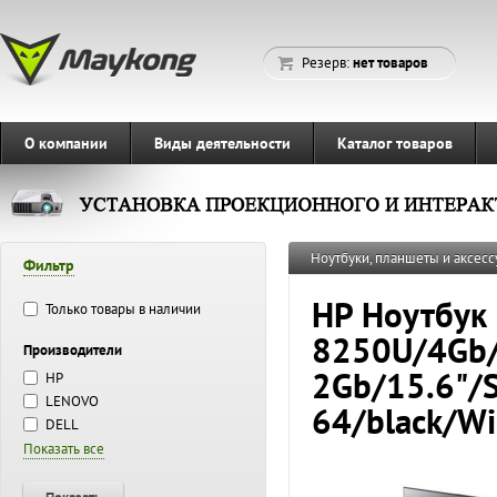
Резерв:
нет товаров
О компании
Виды деятельности
Каталог товаров
Ноутбуки, планшеты и аксесс
Фильтр
HP Ноутбук 
Только товары в наличии
8250U/4Gb/
Производители
2Gb/15.6"/
HP
LENOVO
64/black/W
DELL
Показать все