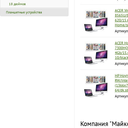
18 дюймов
ACER Ул
Планшетные устройства
8565U/8
620/15.
Home/si
Артикул
ACER Но
7300HQ/
4Gb/15.
10/blac
Артикул
HP Ноут
RW/Inte
(1366x7
64/dk.s
Артику
Компания "Майко