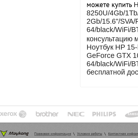
можете купить
H
8250U/4Gb/1Tb/
2Gb/15.6"/SVA/
64/black/WiFi/
консультацию 
Ноутбук HP 15-
GeForce GTX 1
64/black/WiFi/B
бесплатной дос
Правовая информация
\
Условия работы
\
Контактная инфо