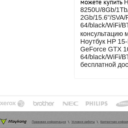
можете купить
H
8250U/8Gb/1Tb
2Gb/15.6"/SVA/
64/black/WiFi/
консультацию 
Ноутбук HP 15-
GeForce GTX 1
64/black/WiFi/B
бесплатной дос
Правовая информация
\
Условия работы
\
Контактная инфо