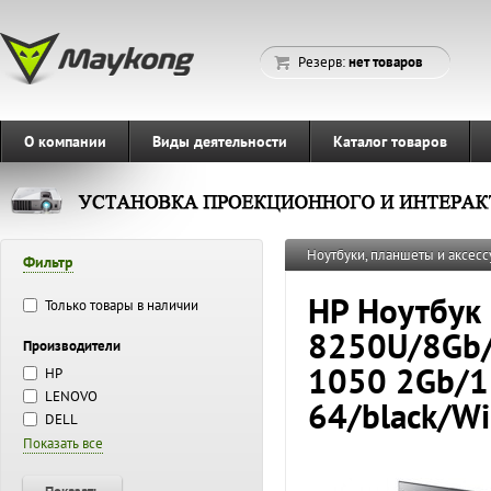
Резерв:
нет товаров
О компании
Виды деятельности
Каталог товаров
Ноутбуки, планшеты и аксесс
Фильтр
HP Ноутбук 
Только товары в наличии
8250U/8Gb/
Производители
1050 2Gb/1
HP
LENOVO
64/black/W
DELL
Показать все