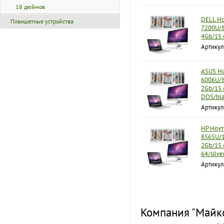
18 дюймов
DELL Ноу
Планшетные устройства
7200U/
4Gb/15.
Артикул
ASUS Но
6006U/
2Gb/15.
DOS/bla
Артику
HP Ноут
8565U/1
2Gb/15.
64/silv
Артикул
Компания "Майко