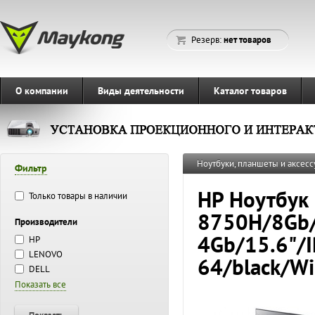
Резерв:
нет товаров
О компании
Виды деятельности
Каталог товаров
Ноутбуки, планшеты и аксесс
Фильтр
HP Ноутбук 
Только товары в наличии
8750H/8Gb/
Производители
4Gb/15.6"/
HP
LENOVO
64/black/W
DELL
Показать все