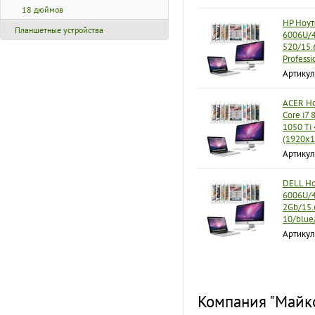
18 дюймов
HP Ноут
Планшетные устройства
6006U/4
520/15.
Professi
Артикул
ACER Но
Core i7
1050 Ti
(1920x1
Артикул
DELL Ноу
6006U/
2Gb/15.
10/blue
Артикул
Компания "Майко