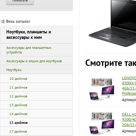
Показать
Весь каталог
Ноутбуки, планшеты и
аксессуары к ним
Аксессуары для планшетных
устройств
Смотрите та
Аксессуары и опции для ноутбуков
Ноутбуки
LENOVO 
10 дюймов
8300H/1
11 дюймов
4Gb/15.
Profess
12 дюймов
Артику
13 дюймов
14 дюймов
DELL Но
9200/4
15 дюймов
2Gb/15.
Артикул
17 дюймов