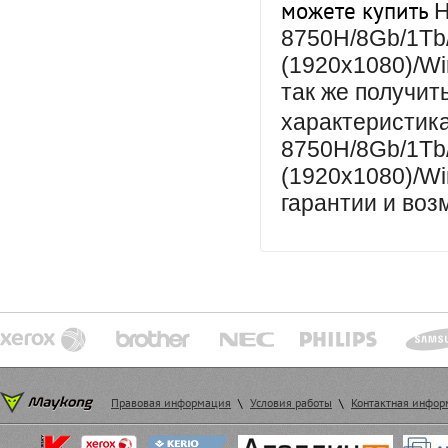
можете купить
H
8750H/8Gb/1Tb/
(1920x1080)/Wi
так же получит
характеристи
8750H/8Gb/1Tb/
(1920x1080)/Wi
гарантии и воз
Правовая информация
\
Условия работы
\
Контактная инфо