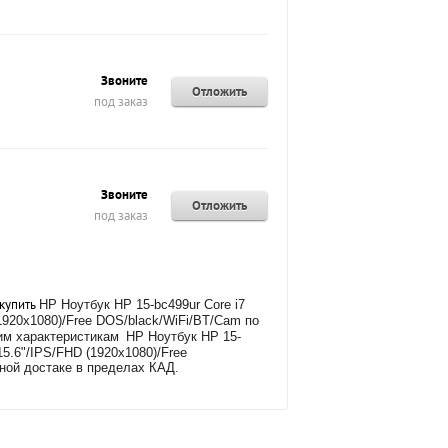
Звоните
Отложить
под заказ
Звоните
Отложить
под заказ
 купить
HP Ноутбук HP 15-bc499ur Core i7
920x1080)/Free DOS/black/WiFi/BT/Cam по
ким характеристикам
HP Ноутбук HP 15-
5.6"/IPS/FHD (1920x1080)/Free
тной достаке в пределах КАД.