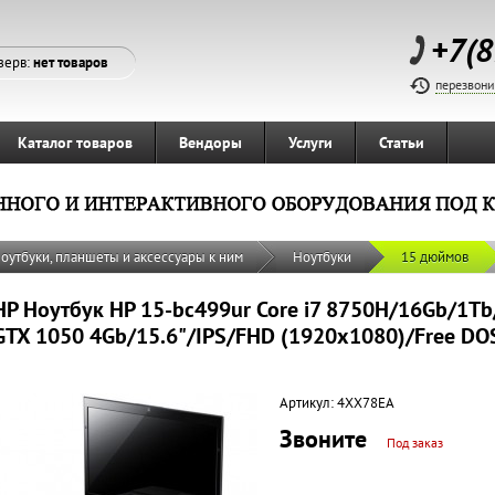
+7(8
зерв:
нет товаров
перезвони
Каталог товаров
Вендоры
Услуги
Статьи
оутбуки, планшеты и аксессуары к ним
Ноутбуки
15 дюймов
HP Ноутбук HP 15-bc499ur Core i7 8750H/16Gb/1T
GTX 1050 4Gb/15.6"/IPS/FHD (1920x1080)/Free DO
Артикул:
4XX78EA
Звоните
Под заказ