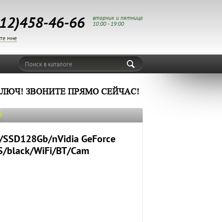
12)458-46-66
вторник и пятница
10:00 - 19:00
те мне
Поиск в каталоге
b/SSD128Gb/nVidia GeForce
S/black/WiFi/BT/Cam