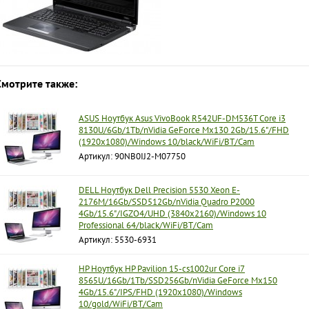
Смотрите также:
ASUS Ноутбук Asus VivoBook R542UF-DM536T Core i3
8130U/6Gb/1Tb/nVidia GeForce Mx130 2Gb/15.6"/FHD
(1920x1080)/Windows 10/black/WiFi/BT/Cam
Артикул: 90NB0IJ2-M07750
DELL Ноутбук Dell Precision 5530 Xeon E-
2176M/16Gb/SSD512Gb/nVidia Quadro P2000
4Gb/15.6"/IGZO4/UHD (3840x2160)/Windows 10
Professional 64/black/WiFi/BT/Cam
Артикул: 5530-6931
HP Ноутбук HP Pavilion 15-cs1002ur Core i7
8565U/16Gb/1Tb/SSD256Gb/nVidia GeForce Mx150
4Gb/15.6"/IPS/FHD (1920x1080)/Windows
10/gold/WiFi/BT/Cam