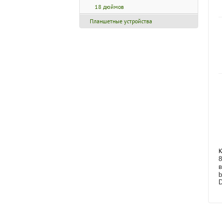
18 дюймов
Планшетные устройства
К
8
в
b
D