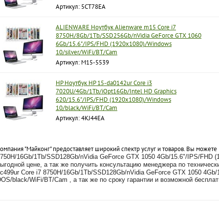
Артикул: 5CT78EA
ALIENWARE Ноутбук Alienware m15 Core i7
8750H/8Gb/1Tb/SSD256Gb/nVidia GeForce GTX 1060
6Gb/15.6"/IPS/FHD (1920x1080)/Windows
10/silver/WiFi/BT/Cam
Артикул: M15-5539
HP Ноутбук HP 15-da0142ur Core i3
7020U/4Gb/1Tb/iOpt16Gb/Intel HD Graphics
620/15.6"/IPS/FHD (1920x1080)/Windows
10/black/WiFi/BT/Cam
Артикул: 4KJ44EA
омпания "Майконг" предоставляет широкий спектр услуг и товаров. Вы можете
750H/16Gb/1Tb/SSD128Gb/nVidia GeForce GTX 1050 4Gb/15.6"/IPS/FHD (1
ыгодной цене, а так же получить консультацию менеджера по техничес
c499ur Core i7 8750H/16Gb/1Tb/SSD128Gb/nVidia GeForce GTX 1050 4Gb/1
OS/black/WiFi/BT/Cam , а так же
по сроку гарантии и возможной беспла