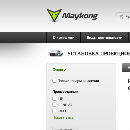
Ре
О компании
Виды деятельности
Н
Фильтр
Только товары в наличии
Производители
HP
LENOVO
DELL
Показать все