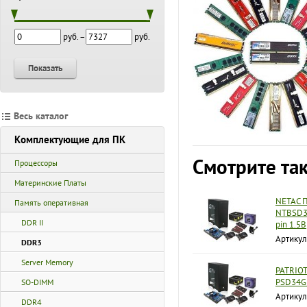
руб. –
руб.
Показать
Весь каталог
Комплектующие для ПК
Смотрите та
Процессоры
Материнские Платы
NETAC 
Память оперативная
NTBSD3P
DDR II
pin 1.5В
Артику
DDR3
Server Memory
PATRIOT
PSD34G1
SO-DIMM
Артику
DDR4