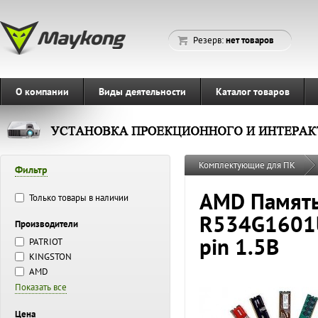
Резерв:
нет товаров
О компании
Виды деятельности
Каталог товаров
Комплектующие для ПК
Фильтр
AMD Памят
Только товары в наличии
R534G1601U
Производители
pin 1.5В
PATRIOT
KINGSTON
AMD
Показать все
Цена