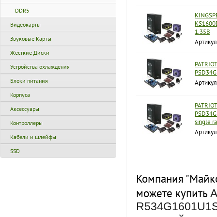
DDR5
KINGSPE
KS1600
Видеокарты
1.35В
Звуковые Карты
Артику
Жесткие Диски
PATRIOT
Устройства охлаждения
PSD34G1
Блоки питания
Артику
Корпуса
PATRIOT
Аксессуары
PSD34G1
single r
Контроллеры
Артику
Кабели и шлейфы
SSD
Компания "Майко
можете купить
A
R534G1601U1S-