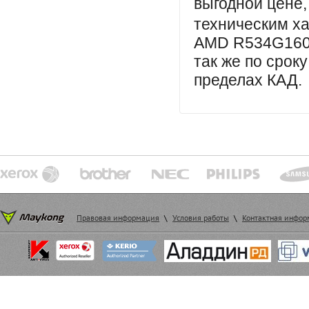
выгодной цене,
техническим х
AMD R534G1601
так же
по сроку
пределах КАД.
Правовая информация
\
Условия работы
\
Контактная инфо