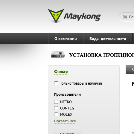
Ре
О компании
Виды деятельности
В
Фильтр
Только товары в наличии
Производители
NETKO
CONTEG
MOLEX
Показать все