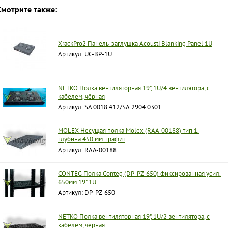
Смотрите также:
XrackPro2 Панель-заглушка Acousti Blanking Panel 1U
Артикул: UC-BP-1U
NETKO Полка вентиляторная 19", 1U/4 вентилятора, с
кабелем, чёрная
Артикул: SA 0018.412/SA.2904.0301
MOLEX Несущая полка Molex (RAA-00188) тип 1.
глубина 450 мм. графит
Артикул: RAA-00188
CONTEG Полка Conteg (DP-PZ-650) фиксированная усил.
650мм 19" 1U
Артикул: DP-PZ-650
NETKO Полка вентиляторная 19", 1U/2 вентилятора, с
кабелем, чёрная