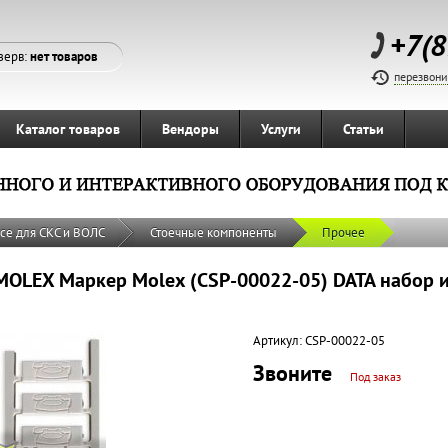
+7(8
зерв:
нет товаров
перезвони
Каталог товаров
Вендоры
Услуги
Статьи
се для СКС и ВОЛС
Стоечные компоненты
Прочее
MOLEX Маркер Molex (CSP-00022-05) DATA набор из
Артикул:
CSP-00022-05
Звоните
Под заказ