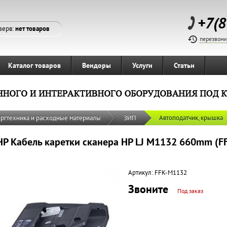
+7(8
зерв:
нет товаров
перезвони
Каталог товаров
Вендоры
Услуги
Статьи
ргтехника и расходные материалы
ЗИП
Автоподатчик, крышка
HP Кабель каретки сканера HP LJ M1132 660mm (F
Артикул:
FFK-M1132
Звоните
Под заказ