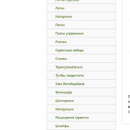
Лотки
Моторчики
Петли
Платы управления
Ролики
Сервисные наборы
Смазки
Теромузлы(печки)
Тумбы, пъедесталы
Узел Фотобарабана
Финишеры
П
Шестеренки
т
в
Инструкции
с
Расширение гарантии
Шлейфы