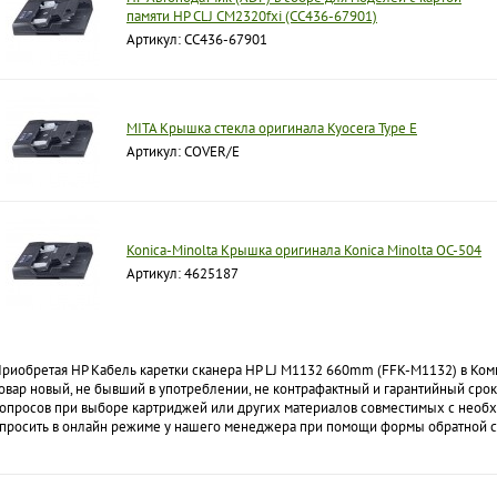
памяти HP CLJ CM2320fxi (CC436-67901)
Артикул: CC436-67901
MITA Крышка стекла оригинала Kyocera Type E
Артикул: COVER/E
Konica-Minolta Крышка оригинала Konica Minolta OC-504
Артикул: 4625187
риобретая HP Кабель каретки сканера HP LJ M1132 660mm (FFK-M1132) в Ком
овар новый, не бывший в употреблении, не контрафактный и гарантийный срок
опросов при выборе картриджей или других материалов совместимых с необ
просить в онлайн режиме у нашего менеджера при помощи формы обратной с