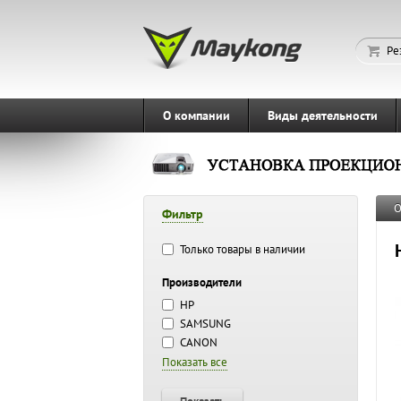
Ре
О компании
Виды деятельности
О
Фильтр
Только товары в наличии
Производители
HP
SAMSUNG
CANON
Показать все