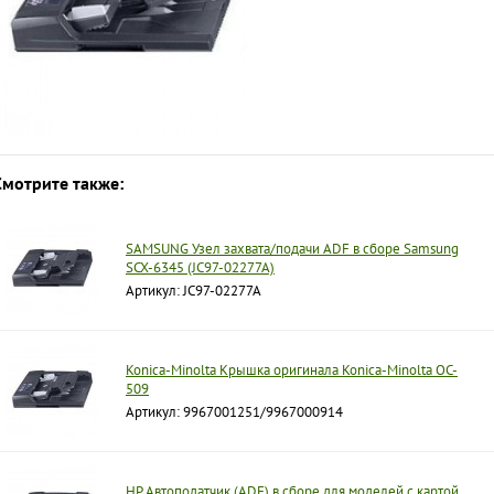
Смотрите также:
SAMSUNG Узел захвата/подачи ADF в сборе Samsung
SCX-6345 (JC97-02277A)
Артикул: JC97-02277A
Konica-Minolta Крышка оригинала Konica-Minolta OC-
509
Артикул: 9967001251/9967000914
HP Автоподатчик (ADF) в сборе для моделей с картой