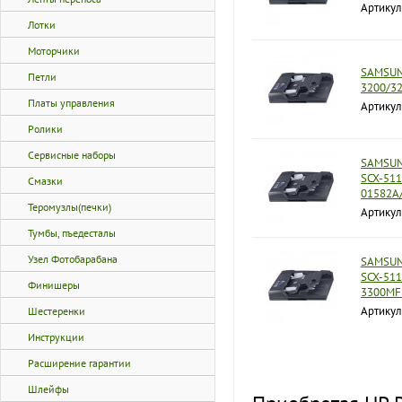
Артикул
Лотки
Моторчики
SAMSUNG
Петли
3200/32
Платы управления
Артикул
Ролики
Сервисные наборы
SAMSUNG
SCX-511
Смазки
01582A
Теромузлы(печки)
Артикул
Тумбы, пъедесталы
Узел Фотобарабана
SAMSUNG
SCX-511
Финишеры
3300MF
Артикул
Шестеренки
Инструкции
Расширение гарантии
Шлейфы