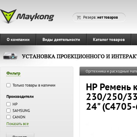
Резерв:
нет товаров
О компании
Виды деятельности
Каталог товаров
Оргтехника и расходные ма
Фильтр
HP Ремень к
Только товары в наличии
230/250/3
Производители
24" (C4705
HP
SAMSUNG
CANON
Показать все