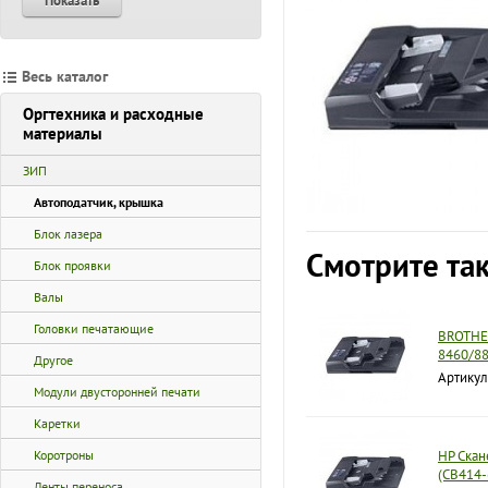
Показать
Весь каталог
Оргтехника и расходные
материалы
ЗИП
Автоподатчик, крышка
Блок лазера
Смотрите та
Блок проявки
Валы
Головки печатающие
BROTHER
8460/88
Другое
Артикул
Модули двусторонней печати
Каретки
Коротроны
HP Скан
(CB414
Ленты переноса