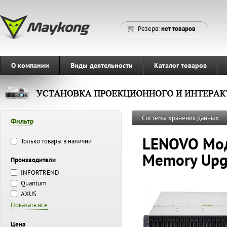
Резерв:
нет товаров
О компании
Виды деятельности
Каталог товаров
Системы хранения данных
Фильтр
LENOVO Мод
Только товары в наличии
Memory Upg
Производители
INFORTREND
Quantum
AXUS
Показать все
Цена