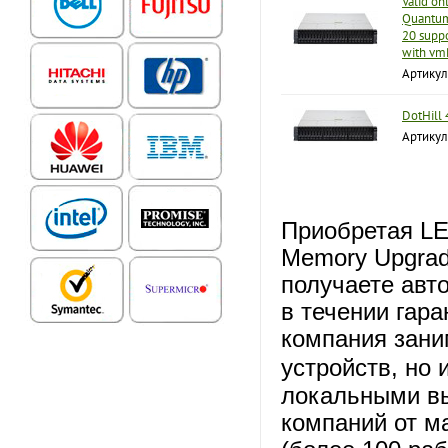
Valid onl
Quantum 
20 supp
with vm
Артику
DotHill
Артикул
Приобретая L
Memory Upgrad
получаете авт
в течении гар
компания зани
устройств, но 
локальными вы
компаний от ма