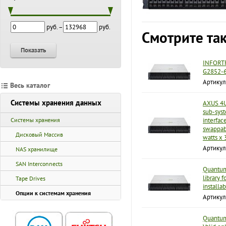
руб. –
руб.
Смотрите та
Показать
INFORTR
G2852-6
Артику
Весь каталог
Системы хранения данных
AXUS 4U
sub-syst
Системы хранения
interfac
swappabl
Дисковый Массив
watts x 
Артикул
NAS хранилище
SAN Interconnects
Quantum
library 
Tape Drives
installab
Опции к системам хранения
Артикул
Quantum