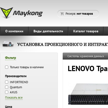
Резерв:
нет товаров
О компании
Виды деятельности
Каталог товаров
Системы хранения данных
Фильтр
LENOVO Тра
Только товары в наличии
Производители
INFORTREND
Quantum
AXUS
Показать все
Цена