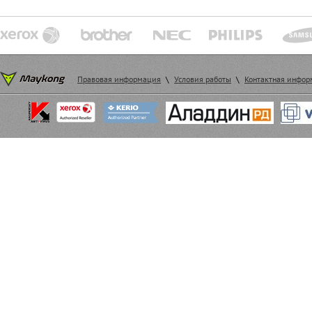
Правовая информация
\
Условия работы
\
Контактная инфо