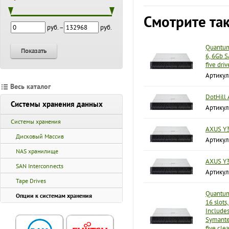
Смотрите та
руб. –
руб.
Quantum
Показать
6, 6Gb 
five driv
Артику
Весь каталог
DotHill
Системы хранения данных
Артикул
Системы хранения
AXUS Y3
Дисковый Массив
Артикул
NAS хранилище
AXUS Y3
SAN Interconnects
Артикул
Tape Drives
Quantum
Опции к системам хранения
16 slots
Includes
Symantec
five cle