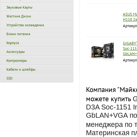
Звуковые Карты
ASUS Ма
Жесткие Диски
H110 2
Устройства охлаждения
Артикул
Блоки питания
Корпуса
GIGABYT
Soc-115
Аксессуары
GbLAN+
Артикул
Контроллеры
Кабели и шлейфы
SSD
Компания "Майко
можете купить
G
D3A Soc-1151 I
GbLAN+VGA по в
менеджера по 
Материнская пл