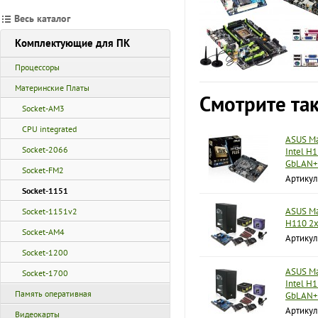
Весь каталог
Комплектующие для ПК
Процессоры
Материнские Платы
Смотрите та
Socket-AM3
CPU integrated
ASUS Ма
Socket-2066
Intel H
GbLAN+
Socket-FM2
Артику
Socket-1151
ASUS Ма
Socket-1151v2
H110 2
Socket-AM4
Артикул
Socket-1200
ASUS Ма
Socket-1700
Intel H
Память оперативная
GbLAN+
Артикул
Видеокарты