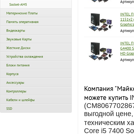
Артику
Socket-AM5
Материнские Платы
INTEL Пр
1151v2 
Память оперативная
Graphic
Видеокарты
Артикул
Звуковые Карты
INTEL П
Жесткие Диски
G4400 S
HD Grap
Устройства охлаждения
Артикул
Блоки питания
Корпуса
Аксессуары
Компания "Майко
Контроллеры
можете купить
I
Кабели и шлейфы
(CM8067702867
SSD
выгодной цене,
техническим х
Core i5 7400 S