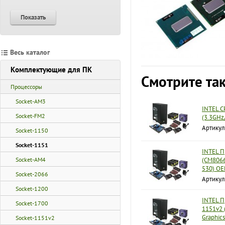
Показать
Весь каталог
Комплектующие для ПК
Смотрите та
Процессоры
Socket-AM3
INTEL C
Socket-FM2
(3.3GH
Артику
Socket-1150
Socket-1151
INTEL П
Socket-AM4
(CM8066
530) O
Socket-2066
Артику
Socket-1200
INTEL П
Socket-1700
1151v2 
Graphic
Socket-1151v2