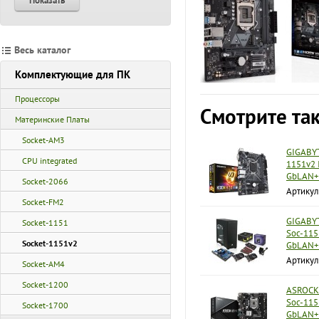
Показать
Весь каталог
Комплектующие для ПК
Процессоры
Смотрите та
Материнские Платы
Socket-AM3
GIGABYT
CPU integrated
1151v2 
GbLAN
Socket-2066
Артикул
Socket-FM2
GIGABYT
Socket-1151
Soc-115
Socket-1151v2
GbLAN+
Артикул
Socket-AM4
Socket-1200
ASROCK 
Soc-115
Socket-1700
GbLAN+