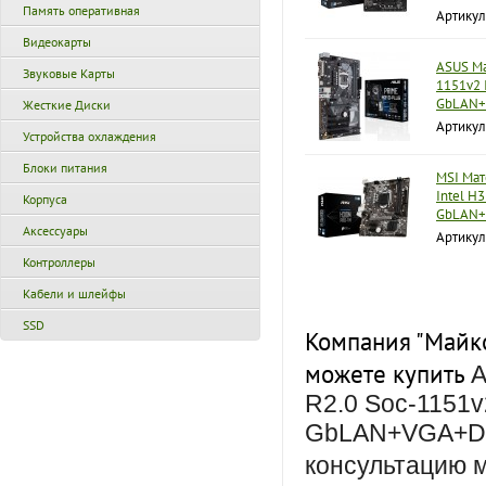
Память оперативная
Артику
Видеокарты
ASUS Ма
Звуковые Карты
1151v2 
GbLAN
Жесткие Диски
Артикул
Устройства охлаждения
Блоки питания
MSI Мат
Intel H
Корпуса
GbLAN
Аксессуары
Артику
Контроллеры
Кабели и шлейфы
SSD
Компания "Майко
можете купить
A
R2.0 Soc-1151v
GbLAN+VGA+DVI
консультацию 