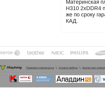
Материнская пл
H310 2xDDR4 m
же
по сроку га
КАД.
Правовая информация
\
Условия работы
\
Контактная инфо