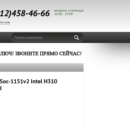
12)458-46-66
вторник и пятница
10:00 - 19:00
те мне
Поиск в каталоге
Soc-1151v2 Intel H310
I