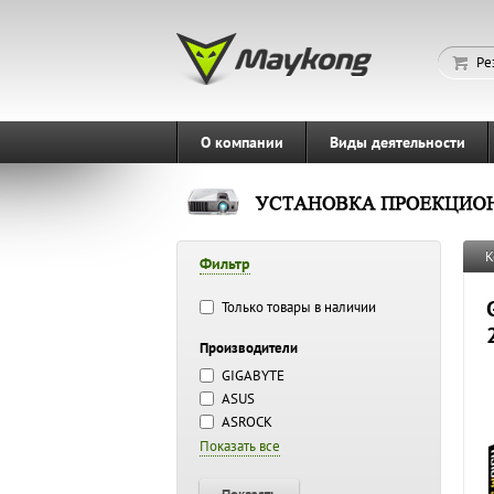
Ре
О компании
Виды деятельности
К
Фильтр
Только товары в наличии
Производители
GIGABYTE
ASUS
ASROCK
Показать все