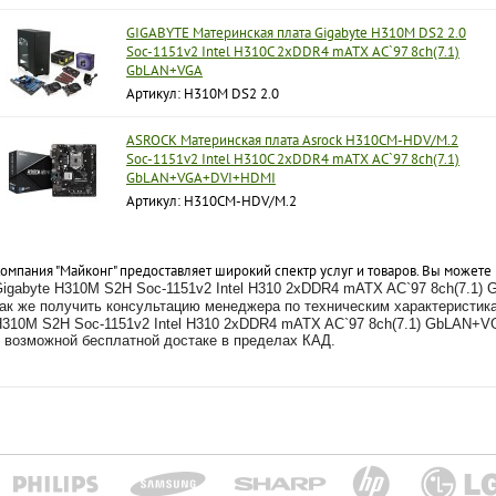
GIGABYTE Материнская плата Gigabyte H310M DS2 2.0
Soc-1151v2 Intel H310C 2xDDR4 mATX AC`97 8ch(7.1)
GbLAN+VGA
Артикул: H310M DS2 2.0
ASROCK Материнская плата Asrock H310CM-HDV/M.2
Soc-1151v2 Intel H310C 2xDDR4 mATX AC`97 8ch(7.1)
GbLAN+VGA+DVI+HDMI
Артикул: H310CM-HDV/M.2
омпания "Майконг" предоставляет широкий спектр услуг и товаров. Вы можете
igabyte H310M S2H Soc-1151v2 Intel H310 2xDDR4 mATX AC`97 8ch(7.1
ак же получить консультацию менеджера по техническим характеристи
310M S2H Soc-1151v2 Intel H310 2xDDR4 mATX AC`97 8ch(7.1) GbLAN+V
 возможной бесплатной достаке в пределах КАД.