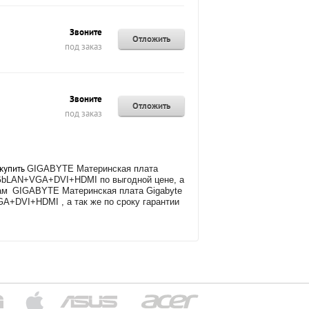
Звоните
Отложить
под заказ
Звоните
Отложить
под заказ
 купить
GIGABYTE Материнская плата
) GbLAN+VGA+DVI+HDMI по выгодной цене, а
кам
GIGABYTE Материнская плата Gigabyte
GA+DVI+HDMI , а так же
по сроку гарантии