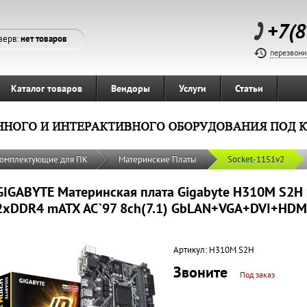
+7(8
зерв:
нет товаров
перезвони
Каталог товаров
Вендоры
Услуги
Статьи
омплектующие для ПК
Материнские Платы
Socket-1151v2
GIGABYTE Материнская плата Gigabyte H310M S2H 
2xDDR4 mATX AC`97 8ch(7.1) GbLAN+VGA+DVI+HDM
Артикул:
H310M S2H
Звоните
Под заказ