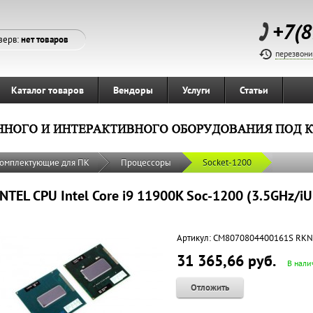
+7(8
зерв:
нет товаров
перезвони
Каталог товаров
Вендоры
Услуги
Статьи
омплектующие для ПК
Процессоры
Socket-1200
INTEL CPU Intel Core i9 11900K Soc-1200 (3.5GHz/
Артикул:
CM8070804400161S RK
31 365,66 руб.
В нали
Отложить