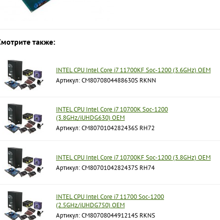
Смотрите также:
INTEL CPU Intel Core i7 11700KF Soc-1200 (3.6GHz) OEM
Артикул: CM8070804488630S RKNN
INTEL CPU Intel Core i7 10700K Soc-1200
(3.8GHz/iUHDG630) OEM
Артикул: CM8070104282436S RH72
INTEL CPU Intel Core i7 10700KF Soc-1200 (3.8GHz) OEM
Артикул: CM8070104282437S RH74
INTEL CPU Intel Core i7 11700 Soc-1200
(2.5GHz/iUHDG750) OEM
Артикул: CM8070804491214S RKNS