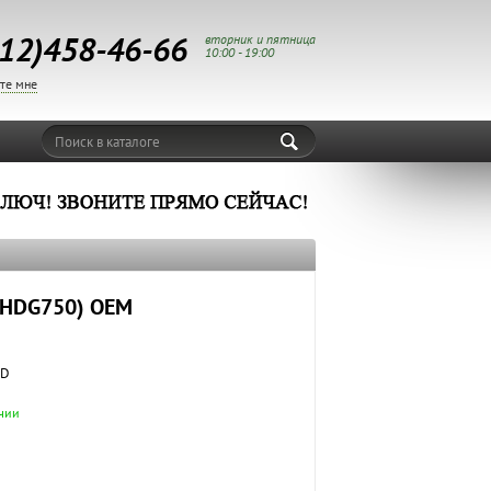
12)458-46-66
вторник и пятница
10:00 - 19:00
те мне
Поиск в каталоге
iUHDG750) OEM
ND
чии