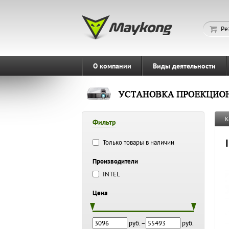
Ре
О компании
Виды деятельности
К
Фильтр
Только товары в наличии
Производители
INTEL
Цена
руб. –
руб.