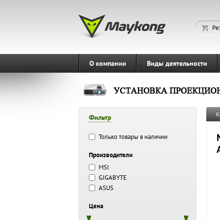
Ре
О компании
Виды деятельности
К
Фильтр
Только товары в наличии
Производители
MSI
GIGABYTE
ASUS
Цена