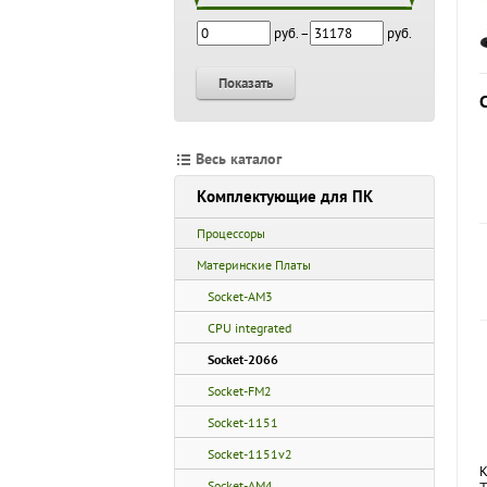
руб. –
руб.
Показать
Весь каталог
Комплектующие для ПК
Процессоры
Материнские Платы
Socket-AM3
CPU integrated
Socket-2066
Socket-FM2
Socket-1151
Socket-1151v2
К
Socket-AM4