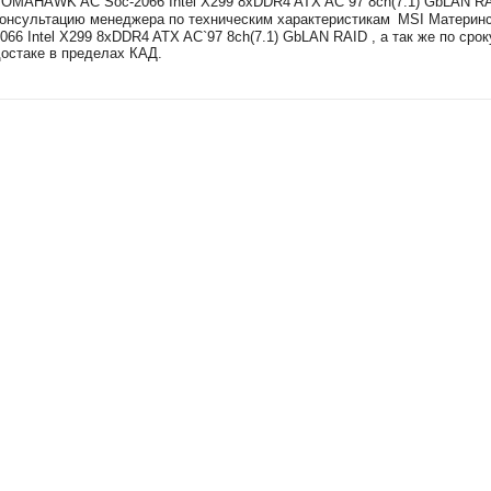
OMAHAWK AC Soc-2066 Intel X299 8xDDR4 ATX AC`97 8ch(7.1) GbLAN RAI
онсультацию менеджера по техническим характеристикам
MSI Материн
066 Intel X299 8xDDR4 ATX AC`97 8ch(7.1) GbLAN RAID , а так же
по срок
остаке в пределах КАД.