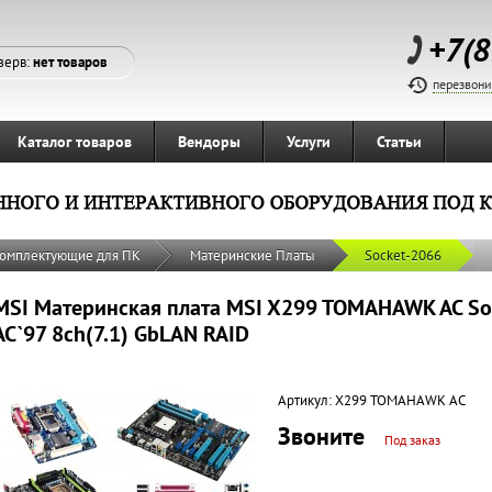
+7(8
зерв:
нет товаров
перезвони
Каталог товаров
Вендоры
Услуги
Статьи
омплектующие для ПК
Материнские Платы
Socket-2066
MSI Материнская плата MSI X299 TOMAHAWK AC Soc
AC`97 8ch(7.1) GbLAN RAID
Артикул:
X299 TOMAHAWK AC
Звоните
Под заказ