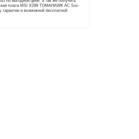
D по выгодной цене, а так же получить
ская плата MSI X299 TOMAHAWK AC Soc-
у гарантии и возможной бесплатной