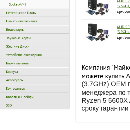
AMD CPU
Socket-AM5
(3.6GHz
Артикул
Материнские Платы
Память оперативная
AMD CP
Видеокарты
(3.9GHz
Артику
Звуковые Карты
Жесткие Диски
Устройства охлаждения
Блоки питания
Компания "Майко
Корпуса
можете купить
A
Аксессуары
(3.7GHz) OEM п
Контроллеры
менеджера по 
Кабели и шлейфы
Ryzen 5 5600X 
SSD
сроку гарантии