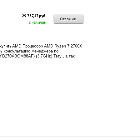
29 757,17 руб.
Отложить
в наличии
 купить
AMD Процессор AMD Ryzen 7 2700X
ть консультацию менеджера по
D270XBGM88AF) (3.7GHz) Tray , а так