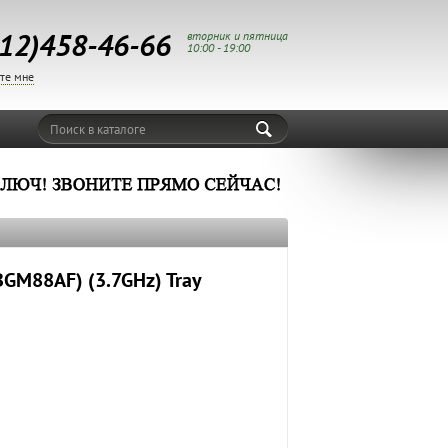
12)458-46-66
вторник и пятница
10:00 - 19:00
те мне
Поиск в каталоге
M88AF) (3.7GHz) Tray