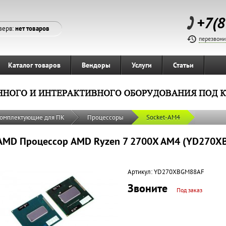
+7(8
зерв:
нет товаров
перезвони
Каталог товаров
Вендоры
Услуги
Статьи
омплектующие для ПК
Процессоры
Socket-AM4
AMD Процессор AMD Ryzen 7 2700X AM4 (YD270XBG
Артикул:
YD270XBGM88AF
Звоните
Под заказ