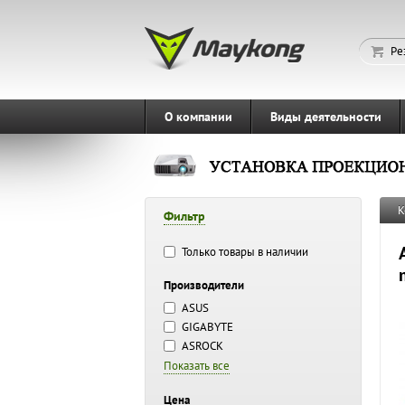
Ре
О компании
Виды деятельности
К
Фильтр
Только товары в наличии
Производители
ASUS
GIGABYTE
ASROCK
Показать все
Цена