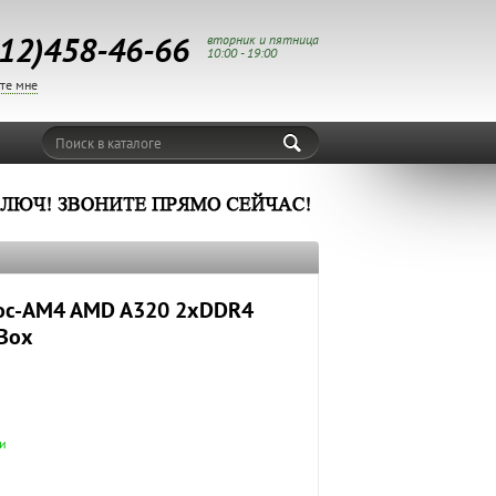
12)458-46-66
вторник и пятница
10:00 - 19:00
те мне
Поиск в каталоге
Soc-AM4 AMD A320 2xDDR4
 Box
и