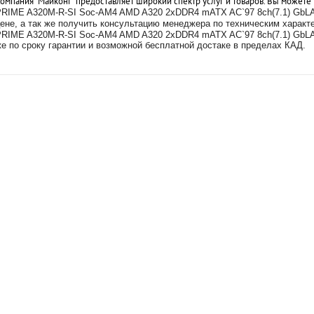
омпания "Майконг" предоставляет широкий спектр услуг и товаров. Вы можете
PRIME A320M-R-SI Soc-AM4 AMD A320 2xDDR4 mATX AC`97 8ch(7.1) GbL
ене, а так же получить консультацию менеджера по техническим харак
RIME A320M-R-SI Soc-AM4 AMD A320 2xDDR4 mATX AC`97 8ch(7.1) GbLA
же
по сроку гарантии и возможной бесплатной достаке в пределах КАД.