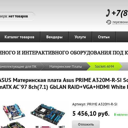
+7(8
зерв:
нет товаров
перезвони
Каталог товаров
Вендоры
Услуги
Статьи
омплектующие для ПК
Материнские Платы
Socket-AM4
ASUS Материнская плата Asus PRIME A320M-R-SI 
mATX AC`97 8ch(7.1) GbLAN RAID+VGA+HDMI White
Артикул:
PRIME A320M-R-SI
5 456,10 руб.
В наличи
Отложить