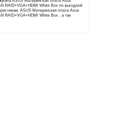
 купить
ASUS Материнская плата Asus
AN RAID+VGA+HDMI White Box по выгодной
теристикам
ASUS Материнская плата Asus
N RAID+VGA+HDMI White Box , а так