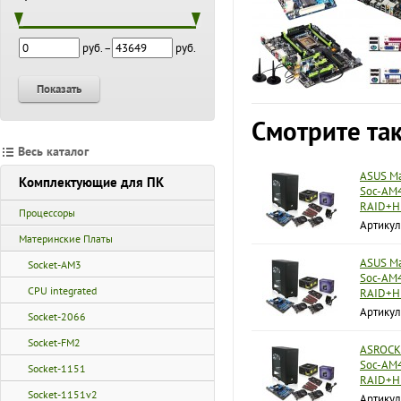
руб. –
руб.
Показать
Смотрите та
Весь каталог
ASUS Ма
Комплектующие для ПК
Soc-AM4
RAID+H
Процессоры
Артикул
Материнские Платы
ASUS Ма
Socket-AM3
Soc-AM4
CPU integrated
RAID+H
Артику
Socket-2066
Socket-FM2
ASROCK 
Soc-AM4
Socket-1151
RAID+H
Socket-1151v2
Артикул