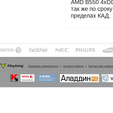
AMD B550 4xDD
так же
по сроку
пределах КАД.
Правовая информация
\
Условия работы
\
Контактная инфо