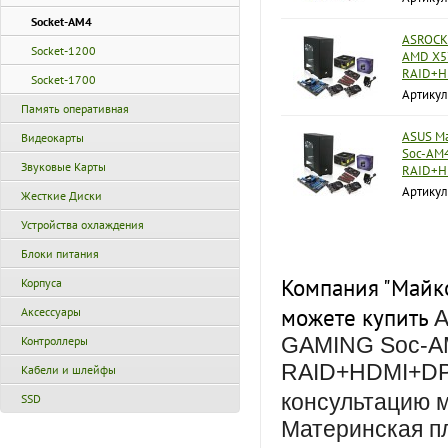
Socket-AM4
ASROCK 
Socket-1200
AMD X57
RAID+H
Socket-1700
Артикул
Память оперативная
ASUS Ма
Видеокарты
Soc-AM4
Звуковые Карты
RAID+H
Артику
Жесткие Диски
Устройства охлаждения
Блоки питания
Компания "Майко
Корпуса
можете купить
Аксессуары
A
GAMING Soc-AM
Контроллеры
RAID+HDMI+DP п
Кабели и шлейфы
консультацию 
SSD
Материнская п