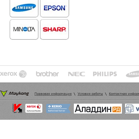
Правовая информация
\
Условия работы
\
Контактная инфо