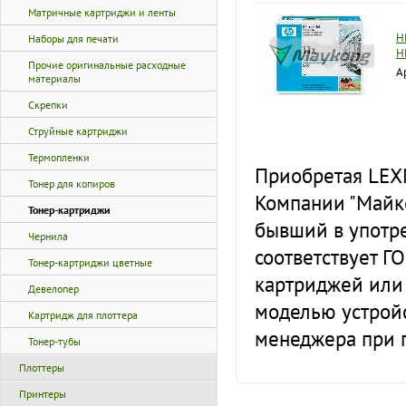
Матричные картриджи и ленты
H
Наборы для печати
H
Прочие оригинальные расходные
А
материалы
Скрепки
Струйные картриджи
Термопленки
Приобретая LEX
Тонер для копиров
Компании "Майко
Тонер-картриджи
бывший в употре
Чернила
соответствует Г
Тонер-картриджи цветные
картриджей или
Девелопер
моделью устройс
Картридж для плоттера
менеджера при 
Тонер-тубы
Плоттеры
Принтеры