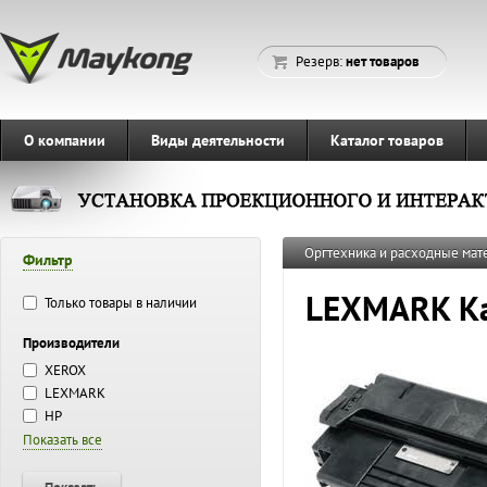
Резерв:
нет товаров
О компании
Виды деятельности
Каталог товаров
Оргтехника и расходные ма
Фильтр
LEXMARK Ка
Только товары в наличии
Производители
XEROX
LEXMARK
HP
Показать все