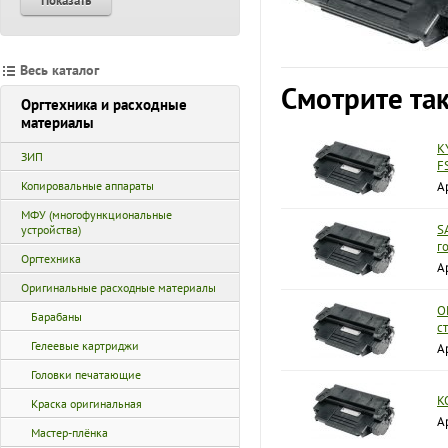
Показать
Весь каталог
Смотрите та
Оргтехника и расходные
материалы
K
ЗИП
F
Копировальные аппараты
А
МФУ (многофункциональные
S
устройства)
г
Оргтехника
А
Оригинальные расходные материалы
O
Барабаны
с
Гелеевые картриджи
А
Головки печатающие
K
Краска оригинальная
А
Мастер-плёнка