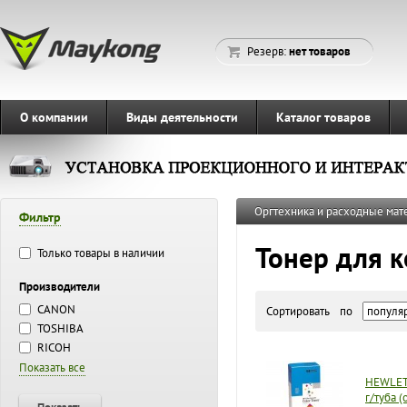
Резерв:
нет товаров
О компании
Виды деятельности
Каталог товаров
Оргтехника и расходные ма
Фильтр
Тонер для 
Только товары в наличии
Производители
CANON
Сортировать по
TOSHIBA
RICOH
Показать все
HEWLETT
г/туба (