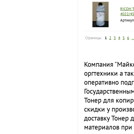
RICOH Т
4022/4
Артикул
Страницы:
1
2
3
4
5
6
..
Компания "Майк
оргтехники а та
оперативно подг
Государственны
Тонер для копир
скидки у произв
доставку Тонер 
материалов при