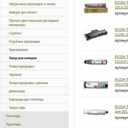
RICOH Т
Матричные картриджи и ленты
2015/2
Наборы для печати
Артикул
Прочие оригинальные расходные
материалы
RICOH Т
Скрепки
1120L/
Артикул
Струйные картриджи
Термопленки
RICOH Т
Тонер для копиров
1515/F
Тонер-картриджи
Артикул
Чернила
RICOH Т
Тонер-картриджи цветные
3613/38
Артикул
Девелопер
Картридж для плоттера
RICOH Т
Тонер-тубы
для 201
Плоттеры
Артику
Принтеры