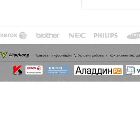
Правовая информация
\
Условия работы
\
Контактная инфо