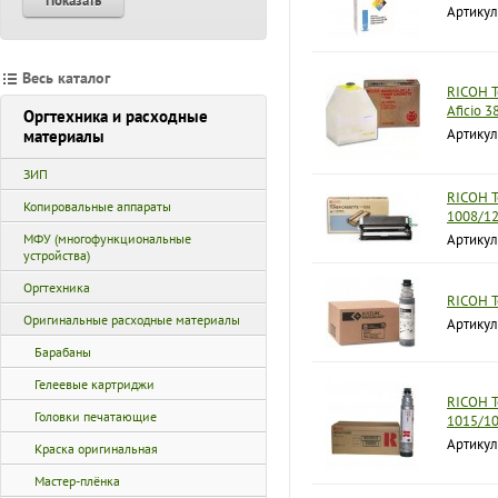
Показать
Артикул
Весь каталог
RICOH Т
Aficio 3
Оргтехника и расходные
Артикул
материалы
ЗИП
RICOH Т
Копировальные аппараты
1008/12
МФУ (многофункциональные
Артикул
устройства)
Оргтехника
RICOH Т
Оригинальные расходные материалы
Артику
Барабаны
Гелеевые картриджи
RICOH Т
Головки печатающие
1015/10
Артикул
Краска оригинальная
Мастер-плёнка