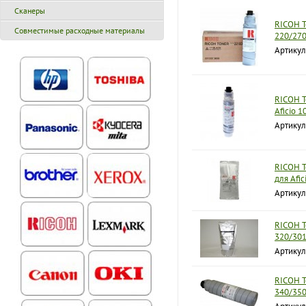
Сканеры
RICOH Т
Совместимые расходные материалы
220/27
Артикул
RICOH Т
Aficio 
Артикул
RICOH Т
для Afic
Артику
RICOH Т
320/30
Артикул
RICOH Т
340/35