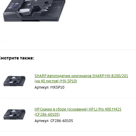
Смотрите также:
SHARP Автоподатчик оригиналов SHARP MX-B200/201
(на 40 листов) (MX-SP10)
Артикул: MXSP10
HP Сканер в сборе (основание) HP LJ Pro 400 M425
(CF286-60105)
Артикул: CF286-60105