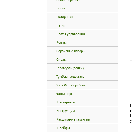
Лотки
Моторчики
Петли
Платы управления
Ролики
Сервисные наборы
Смазки
Теромузлы(печки)
Тумбы, пъедесталы
Узел Фотобарабана
Финишеры
Шестеренки
П
м
Инструкции
П
Расширение гарантии
у
Шлейфы