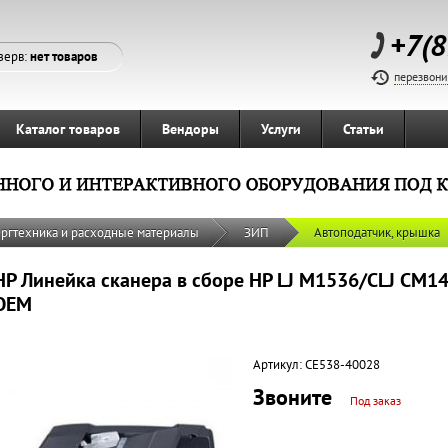
+7(8
зерв:
нет товаров
перезвони
Каталог товаров
Вендоры
Услуги
Статьи
ргтехника и расходные материалы
ЗИП
Автоподатчик, крышка
HP Линейка сканера в сборе HP LJ M1536/CLJ CM1
OEM
Артикул:
CE538-40028
Звоните
Под заказ