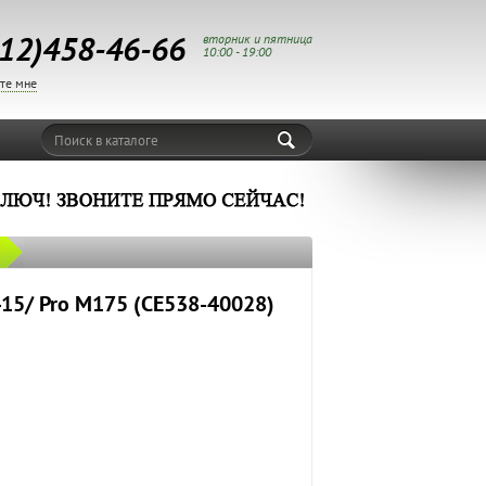
12)458-46-66
вторник и пятница
10:00 - 19:00
те мне
Поиск в каталоге
415/ Pro M175 (CE538-40028)