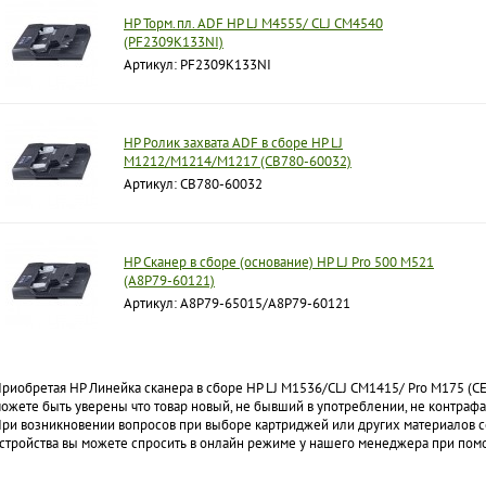
HP Торм.пл. ADF HP LJ M4555/ CLJ CM4540
(PF2309K133NI)
Артикул: PF2309K133NI
HP Ролик захвата ADF в сборе HP LJ
M1212/M1214/M1217 (CB780-60032)
Артикул: CB780-60032
HP Сканер в сборе (основание) HP LJ Pro 500 M521
(A8P79-60121)
Артикул: A8P79-65015/A8P79-60121
риобретая HP Линейка сканера в сборе HP LJ M1536/CLJ CM1415/ Pro M175 (C
ожете быть уверены что товар новый, не бывший в употреблении, не контрафа
ри возникновении вопросов при выборе картриджей или других материалов
стройства вы можете спросить в онлайн режиме у нашего менеджера при пом