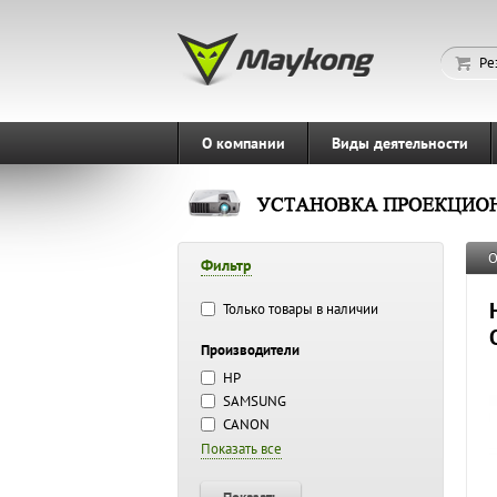
Ре
О компании
Виды деятельности
О
Фильтр
Только товары в наличии
Производители
HP
SAMSUNG
CANON
Показать все