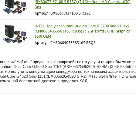
(BX80677I37100 S R35C) (3.9GHz/Intel HD Graphics 630)
Box
Артикул: BX80677I37100 S R35C
INTEL Процессор Intel Original Core i7 8700 Soc-1151v2
(CM8068403358316S R3QS) (3.2GHz/Intel UHD Graphics
630) OEM
Артикул: CM8068403358316S R3QS
омпания "Майконг" предоставляет широкий спектр услуг и товаров. Вы можете
entium Dual-Core G4520 Soc-1151 (BX80662G4520 S R2HM) (3.6GHz/Intel H
ак же получить консультацию менеджера по техническим характеристи
ual-Core G4520 Soc-1151 (BX80662G4520 S R2HM) (3.6GHz/Intel HD Graphi
озможной бесплатной достаке в пределах КАД.