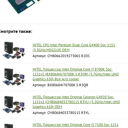
Смотрите также:
INTEL CPU Intel Pentium Dual-Core G4400 Soc-1151
(3.3GHz/HDG510) OEM
Артикул: CM8066201927306S R2DC
INTEL Процессор Intel Original Core i7 8700K Soc-
1151v2 (BX80684I78700K S R3QR) (3.7GHz/Intel UHD
Graphics 630) Box w/o cooler
Артикул: BX80684I78700K S R3QR
INTEL Процессор Intel Original Celeron G4920 Soc-
1151v2 (CM8068403378011S R3YL) (3.2GHz/Intel UHD
Graphics 610) OEM
Артикул: CM8068403378011S R3YL
INTEL Процессор Intel Original Core i3 7100 Soc-1151