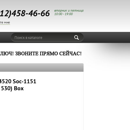
12)458-46-66
вторник и пятница
10:00 - 19:00
те мне
Поиск в каталоге
G4520 Soc-1151
 530) Box