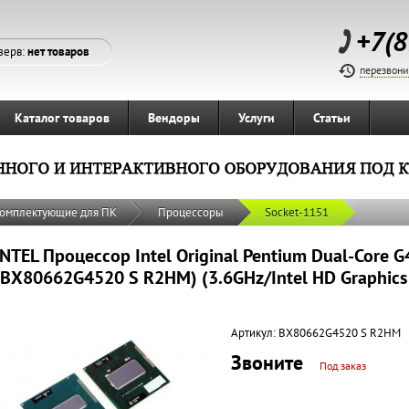
+7(8
зерв:
нет товаров
перезвони
Каталог товаров
Вендоры
Услуги
Статьи
омплектующие для ПК
Процессоры
Socket-1151
INTEL Процессор Intel Original Pentium Dual-Core 
(BX80662G4520 S R2HM) (3.6GHz/Intel HD Graphics
Артикул:
BX80662G4520 S R2HM
Звоните
Под заказ