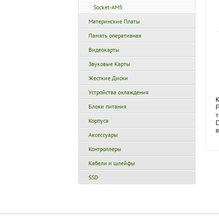
Socket-AM5
Материнские Платы
Память оперативная
Видеокарты
Звуковые Карты
Жесткие Диски
Устройства охлаждения
К
Блоки питания
P
т
Корпуса
D
в
Аксессуары
Контроллеры
Кабели и шлейфы
SSD