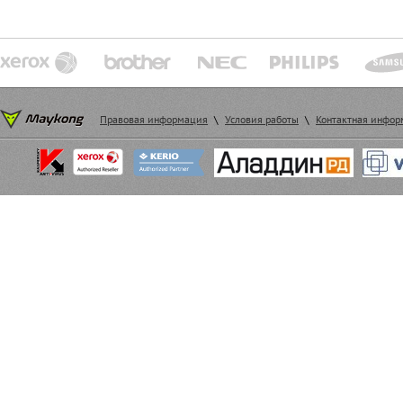
Правовая информация
\
Условия работы
\
Контактная инфо