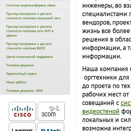
инженеры, во вз
Системы видеоконференц связи
специалистами 
Пример построения и расчета
стоимости монтажа локальной сети
вендоров, проек
Пример построения и расчета
жизнь все более
стоимости монтажа сети WiFi в
здании
решения в облас
Пример построения и расчета
информации, а т
стоимости монтажа ВОЛС
информации.
Центр технической поддержки
Типовые решения
Наша компания м
Гарантийный сервис
оргтехники для 
Наши работы
до проета по т
Типовые решения - NEW
рабочих мест от
совещаний с
сис
видеостеной
фор
локальных и сил
возможна интегр