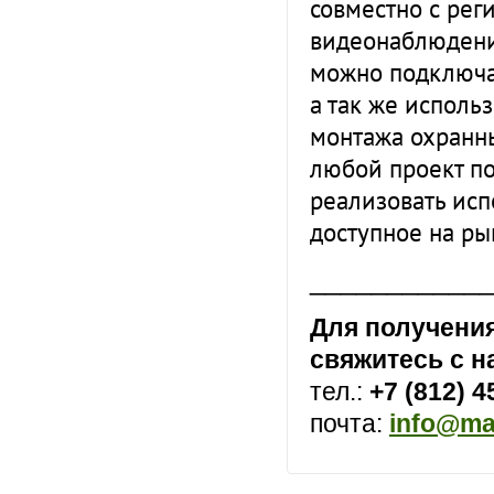
совместно с рег
видеонаблюдени
можно подключа
а так же исполь
монтажа охранн
любой проект п
реализовать ис
доступное на ры
___________
Для получени
свяжитесь с 
тел.:
+7 (812) 4
почта:
info@ma