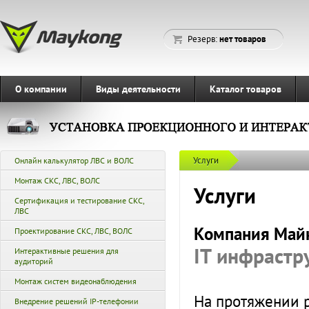
Резерв:
нет товаров
О компании
Виды деятельности
Каталог товаров
Услуги
Онлайн калькулятор ЛВС и ВОЛС
Монтаж СКС, ЛВС, ВОЛС
Услуги
Сертификация и тестирование СКС,
ЛВС
Компания Майк
Проектирование СКС, ЛВС, ВОЛС
IT инфрастр
Интерактивные решения для
аудиторий
Монтаж систем видеонаблюдения
На протяжении 
Внедрение решений IP-телефонии