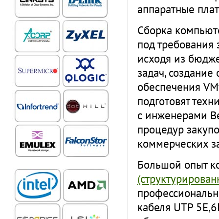
аппаратные пла
Сборка компьют
под требования 
исходя из бюдже
задач, создание
обеспечения VMw
подготовят техн
с инженерами В
процедур закупо
коммерческих за
Большой опыт к
(структурирован
профессиональн
кабеля UTP 5E,6