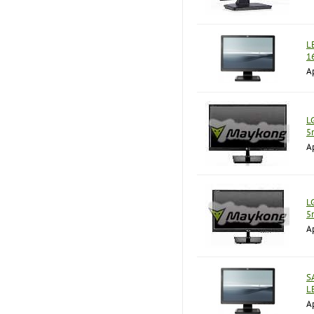
L
1
А
L
5
А
L
5
А
S
L
А