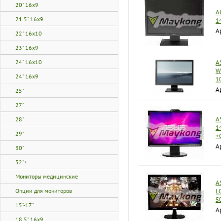
20" 16x9
A
21.5" 16x9
1
А
22" 16x10
23" 16x9
24" 16x10
A
W
24" 16x9
1
А
25"
27"
A
28"
1
29"
+
А
30"
32"+
Мониторы медицинские
A
Опции для мониторов
L
5
15"-17"
А
18.5" 16x9