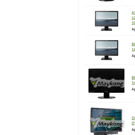
A
L
5
А
B
1
А
B
5
А
D
D
А