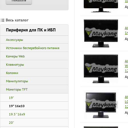
Показать
1
А
Весь каталог
A
Периферия для ПК и ИБП
1
А
Аксессуары
Источники бесперебойного питания
Камеры Web
A
Клавиатуры
W
1
Колонки
А
Манипуляторы
Мониторы TFT
A
19"
L
19" 16x10
1
А
19.5" 16x9
20"