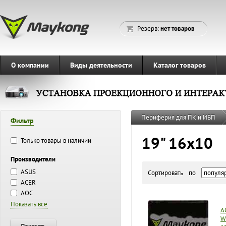
Резерв:
нет товаров
О компании
Виды деятельности
Каталог товаров
Периферия для ПК и ИБП
Фильтр
19" 16x10
Только товары в наличии
Производители
ASUS
Сортировать по
ACER
AOC
Показать все
A
W