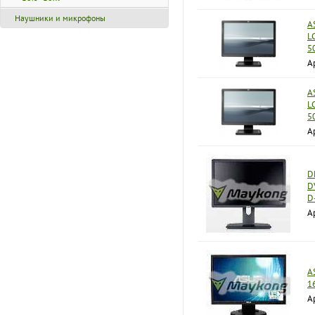
Наушники и микрофоны
A
L
5
А
A
L
5
А
D
D
D
А
A
1
А