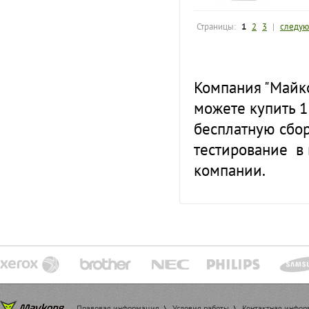
Страницы:
1
2
3
|
следу
Компания "Майко
можете купить 
бесплатную сбор
тестирование в
компании.
Правовая информация
\
Условия работы
\
Контактная инфо